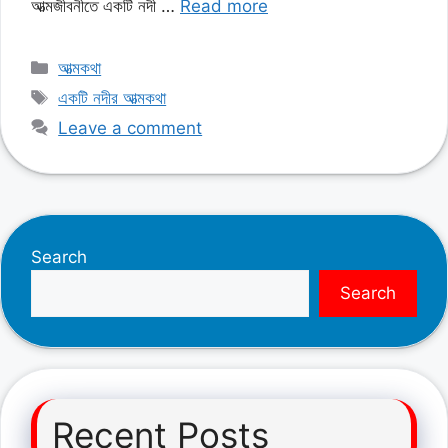
আত্মজীবনীতে একটি নদী …
Read more
Categories
আত্মকথা
Tags
একটি নদীর আত্মকথা
Leave a comment
Search
Search
Recent Posts