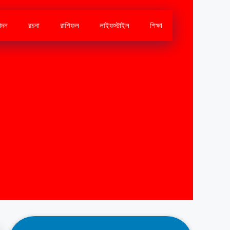
োদন
রচনা
রাশিফল
লাইফস্টাইল
শিক্ষা