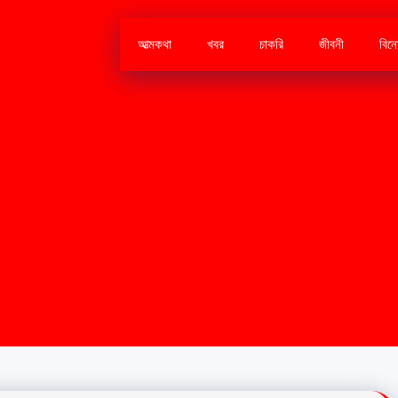
আত্মকথা
খবর
চাকরি
জীবনী
বিন