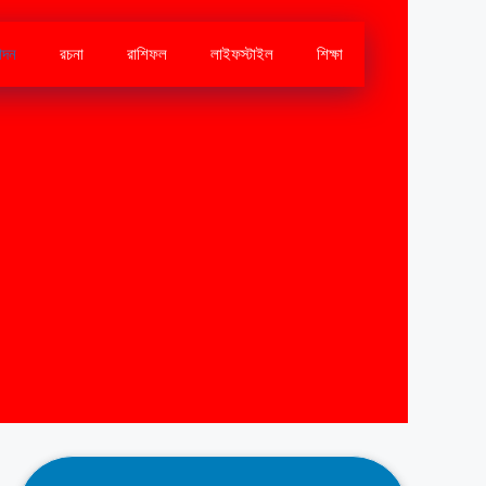
োদন
রচনা
রাশিফল
লাইফস্টাইল
শিক্ষা