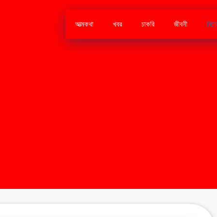
আত্মকথা
খবর
চাকরি
জীবনী
বিন