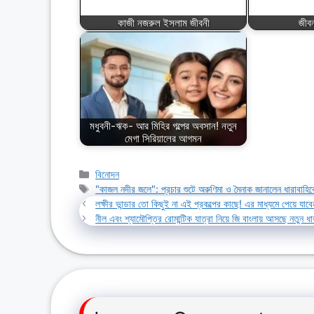
কাজী নজরুল ইসলাম জীবনী
জীবন
মধুবনী-ঋক- আর মিহির গল্পের অবসান! নতুন
মেগা সিরিয়ালের আগমন
Categories
বিনোদন
Tags
"কাজল নদীর জলে": প্রচার শুটে অরুণিমা ও মৈনাক জানালেন ধারাবাহিক
লক্ষীর ভান্ডার তো কিছুই না এই প্রকল্পের কাছে! এর মাধ্যমে পেয
নীল এবং শ্যামৌপ্তির রোমান্টিক যাত্রা নিয়ে জি বাংলায় আসছে নতুন ধা