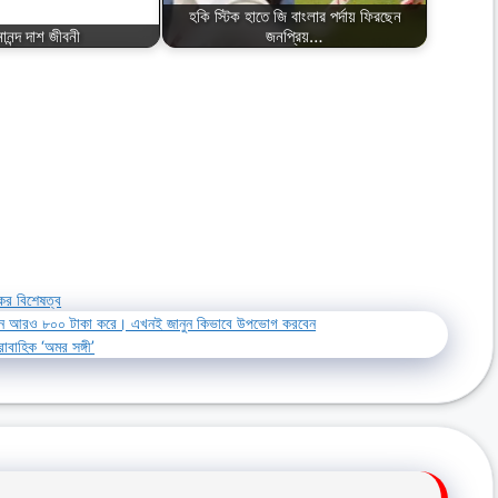
হকি স্টিক হাতে জি বাংলার পর্দায় ফিরছেন
ানন্দ দাশ জীবনী
জনপ্রিয়…
ের বিশেষত্ব
়ে যাবেন আরও ৮০০ টাকা করে। এখনই জানুন কিভাবে উপভোগ করবেন
রাবাহিক ‘অমর সঙ্গী’