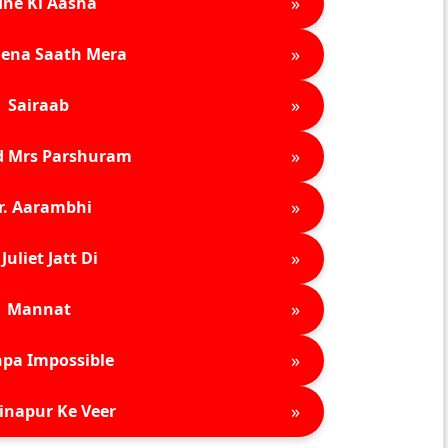
»
ne Ki Aasha
»
ena Saath Mera
»
Sairaab
»
d Mrs Parshuram
»
r. Aarambhi
»
Juliet Jatt Di
»
Mannat
»
pa Impossible
»
inapur Ke Veer