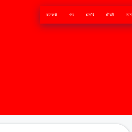
আত্মকথা
খবর
চাকরি
জীবনী
বিন