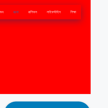
োদন
রচনা
রাশিফল
লাইফস্টাইল
শিক্ষা