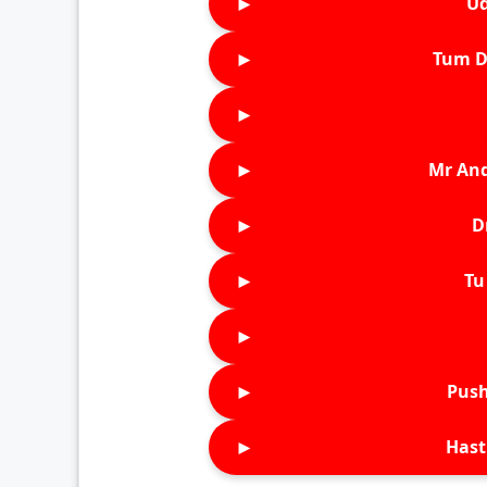
►
Ud
►
Tum D
►
►
Mr An
►
D
►
Tu 
►
►
Push
►
Hast