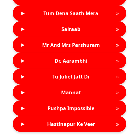
►
»
Tum Dena Saath Mera
►
»
Sairaab
►
»
Mr And Mrs Parshuram
►
»
Dr. Aarambhi
►
»
Tu Juliet Jatt Di
►
»
Mannat
►
»
Pushpa Impossible
►
»
Hastinapur Ke Veer