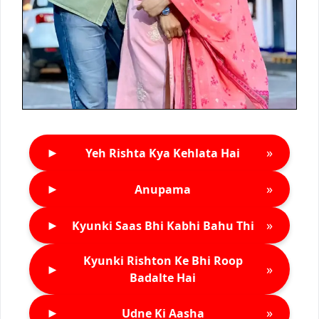
►
»
Yeh Rishta Kya Kehlata Hai
►
»
Anupama
►
»
Kyunki Saas Bhi Kabhi Bahu Thi
Kyunki Rishton Ke Bhi Roop
►
»
Badalte Hai
►
»
Udne Ki Aasha