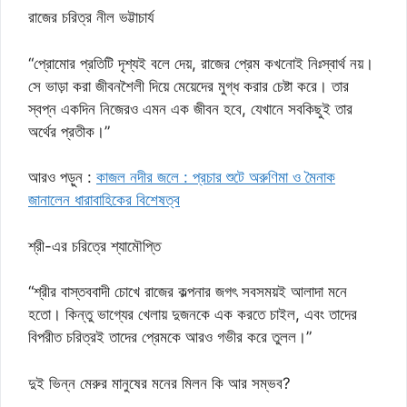
রাজের চরিত্র নীল ভট্টাচার্য
“প্রোমোর প্রতিটি দৃশ্যই বলে দেয়, রাজের প্রেম কখনোই নিঃস্বার্থ নয়।
সে ভাড়া করা জীবনশৈলী দিয়ে মেয়েদের মুগ্ধ করার চেষ্টা করে। তার
স্বপ্ন একদিন নিজেরও এমন এক জীবন হবে, যেখানে সবকিছুই তার
অর্থের প্রতীক।”
আরও পড়ুন :
কাজল নদীর জলে : প্রচার শুটে অরুণিমা ও মৈনাক
জানালেন ধারাবাহিকের বিশেষত্ব
শ্রী-এর চরিত্রে শ্যামৌপ্তি
“শ্রীর বাস্তববাদী চোখে রাজের কল্পনার জগৎ সবসময়ই আলাদা মনে
হতো। কিন্তু ভাগ্যের খেলায় দুজনকে এক করতে চাইল, এবং তাদের
বিপরীত চরিত্রই তাদের প্রেমকে আরও গভীর করে তুলল।”
দুই ভিন্ন মেরুর মানুষের মনের মিলন কি আর সম্ভব?