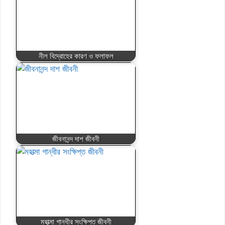
নীল বিদ্রোহের কারণ ও ফলাফল
জীবনানন্দ দাশ জীবনী
মহাত্মা গান্ধীর সংক্ষিপ্ত জীবনী