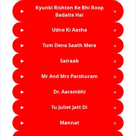
Kyunki Rishton Ke Bhi Roop
►
»
Badalte Hai
►
»
Udne Ki Aasha
►
»
Tum Dena Saath Mera
►
»
Sairaab
►
»
Mr And Mrs Parshuram
►
»
Dr. Aarambhi
►
»
Tu Juliet Jatt Di
►
»
Mannat