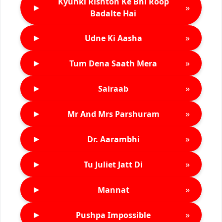
Kyunki Rishton Ke Bhi Roop
►
»
Badalte Hai
►
»
Udne Ki Aasha
►
»
Tum Dena Saath Mera
►
»
Sairaab
►
»
Mr And Mrs Parshuram
►
»
Dr. Aarambhi
►
»
Tu Juliet Jatt Di
►
»
Mannat
►
»
Pushpa Impossible