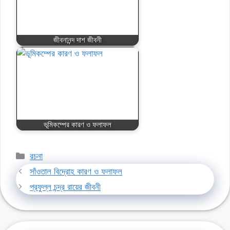
জীবনানন্দ দাশ জীবনী
ভূমিকম্পের কারণ ও ফলাফল
Categories
রচনা
সাঁওতাল বিদ্রোহ কারণ ও ফলাফল
প্রফুল্ল চন্দ্র রায়ের জীবনী