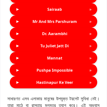
►
»
Sairaab
►
»
Mr And Mrs Parshuram
►
»
Dr. Aarambhi
►
»
Tu Juliet Jatt Di
►
»
Mannat
►
»
Pushpa Impossible
►
»
Hastinapur Ke Veer
সাধারণত এসব এলাকায় মানুষের উপযুক্ত টয়লেট সুবিধা নেই।
তারা মাঠে বা রাস্তায় মলমূত্র ত্যাগ করে। এই অভ্যাস