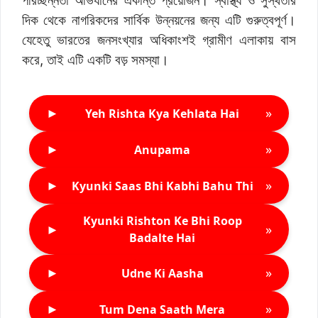
পরিচ্ছন্নতা অভিযানের একান্ত প্রয়োজন। স্বাস্থ্য ও সুস্থতার
দিক থেকে নাগরিকদের সার্বিক উন্নয়নের জন্য এটি গুরুত্বপূর্ণ।
যেহেতু ভারতের জনসংখ্যার অধিকাংশই গ্রামীণ এলাকায় বাস
করে, তাই এটি একটি বড় সমস্যা।
►
»
Yeh Rishta Kya Kehlata Hai
►
»
Anupama
►
»
Kyunki Saas Bhi Kabhi Bahu Thi
Kyunki Rishton Ke Bhi Roop
►
»
Badalte Hai
►
»
Udne Ki Aasha
►
»
Tum Dena Saath Mera