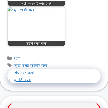
কাজী নজরুল ইসলাম জীবনী
মহাত্মা গান্ধী রচনা
Categories
রচনা
Tags
স্বচ্ছ ভারত অভিযান রচনা
শিশু দিবস রচনা
জন্মাষ্টমী রচনা