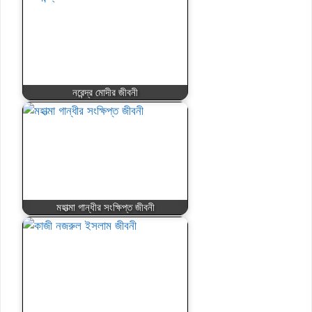
নরেন্দ্র মোদীর জীবনী
মহাত্মা গান্ধীর সংক্ষিপ্ত জীবনী