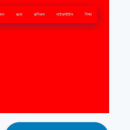
োদন
রচনা
রাশিফল
লাইফস্টাইল
শিক্ষা