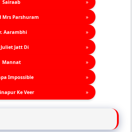
»
Sairaab
»
d Mrs Parshuram
»
r. Aarambhi
»
Juliet Jatt Di
»
Mannat
»
pa Impossible
»
inapur Ke Veer