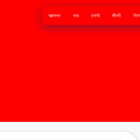
আত্মকথা
খবর
চাকরি
জীবনী
বিন