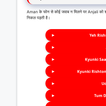
Aman के फोन से कोई जवाब न मिलने पर Anjali को 
निकल पड़ती है।
►
Yeh Rish
►
►
Kyunki Saa
►
Kyunki Rishton
►
Ud
►
Tum D