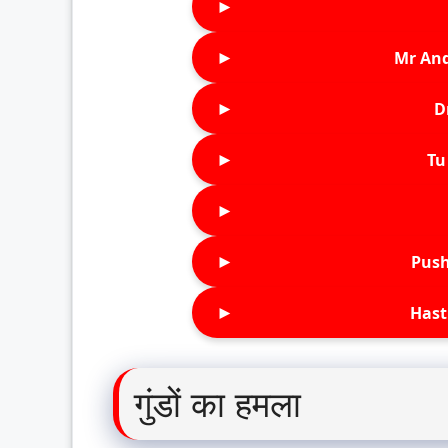
►
►
Mr An
►
D
►
Tu 
►
►
Push
►
Hast
गुंडों का हमला