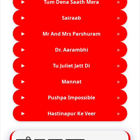
►
»
Tum Dena Saath Mera
►
»
Sairaab
►
»
Mr And Mrs Parshuram
►
»
Dr. Aarambhi
►
»
Tu Juliet Jatt Di
►
»
Mannat
►
»
Pushpa Impossible
►
»
Hastinapur Ke Veer