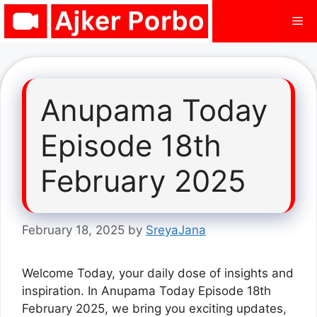
Skip
Me
to
content
Anupama Today
Episode 18th
February 2025
February 18, 2025
by
SreyaJana
Welcome Today, your daily dose of insights and
inspiration. In Anupama Today Episode 18th
February 2025, we bring you exciting updates,