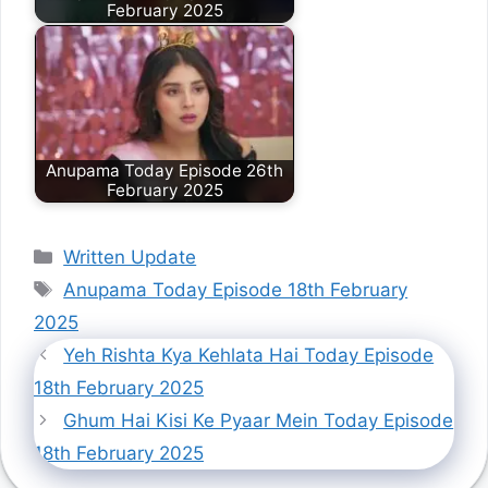
February 2025
Anupama Today Episode 26th
February 2025
Categories
Written Update
Tags
Anupama Today Episode 18th February
2025
Yeh Rishta Kya Kehlata Hai Today Episode
18th February 2025
Ghum Hai Kisi Ke Pyaar Mein Today Episode
18th February 2025