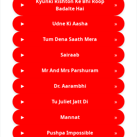
Kyunki Rishton Ke Bhi Roop
►
»
Badalte Hai
►
»
Udne Ki Aasha
►
»
Tum Dena Saath Mera
►
»
Sairaab
►
»
Mr And Mrs Parshuram
►
»
Dr. Aarambhi
►
»
Tu Juliet Jatt Di
►
»
Mannat
►
»
Pushpa Impossible