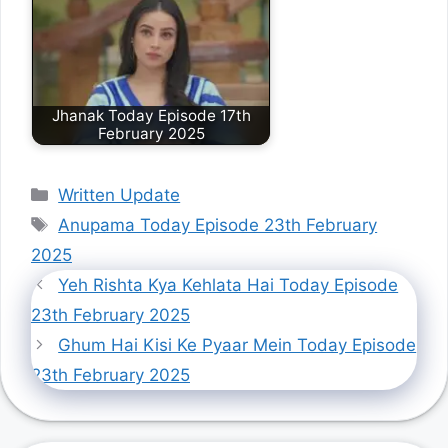
Jhanak Today Episode 17th
February 2025
Categories
Written Update
Tags
Anupama Today Episode 23th February
2025
Yeh Rishta Kya Kehlata Hai Today Episode
23th February 2025
Ghum Hai Kisi Ke Pyaar Mein Today Episode
23th February 2025