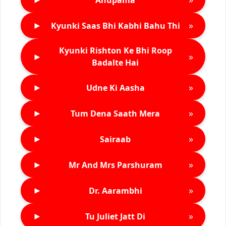
►
»
Kyunki Saas Bhi Kabhi Bahu Thi
Kyunki Rishton Ke Bhi Roop
►
»
Badalte Hai
►
»
Udne Ki Aasha
►
»
Tum Dena Saath Mera
►
»
Sairaab
►
»
Mr And Mrs Parshuram
►
»
Dr. Aarambhi
►
»
Tu Juliet Jatt Di