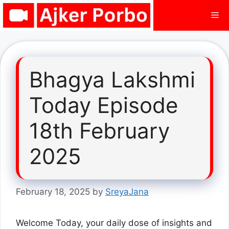
Skip
Me
to
content
Bhagya Lakshmi
Today Episode
18th February
2025
February 18, 2025
by
SreyaJana
Welcome Today, your daily dose of insights and