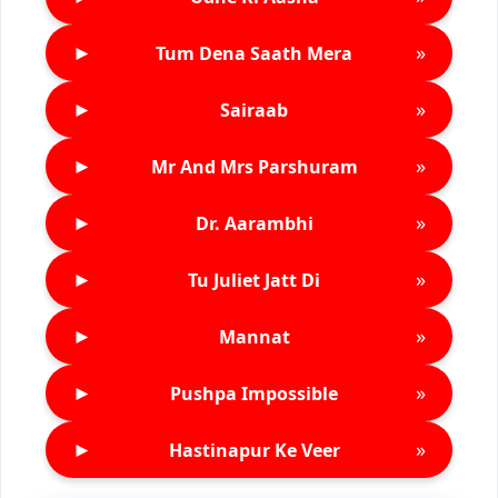
►
»
Tum Dena Saath Mera
►
»
Sairaab
►
»
Mr And Mrs Parshuram
►
»
Dr. Aarambhi
►
»
Tu Juliet Jatt Di
►
»
Mannat
►
»
Pushpa Impossible
►
»
Hastinapur Ke Veer