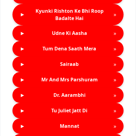
Kyunki Rishton Ke Bhi Roop
►
»
Badalte Hai
►
»
Udne Ki Aasha
►
»
Tum Dena Saath Mera
►
»
Sairaab
►
»
Mr And Mrs Parshuram
►
»
Dr. Aarambhi
►
»
Tu Juliet Jatt Di
►
»
Mannat