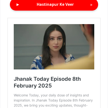
►
»
Hastinapur Ke Veer