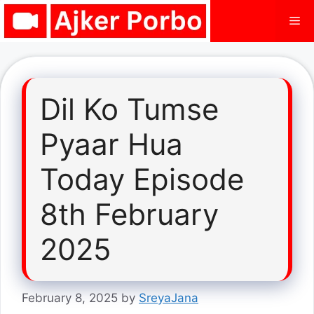
Skip
Me
to
content
Dil Ko Tumse
Pyaar Hua
Today Episode
8th February
2025
February 8, 2025
by
SreyaJana