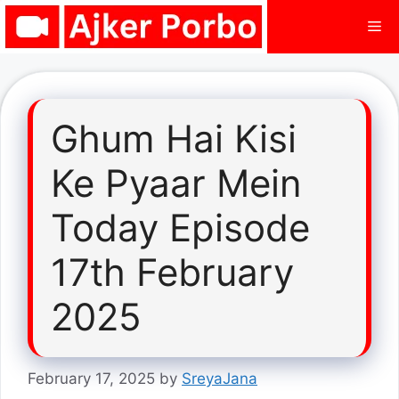
Skip
Me
to
content
Ghum Hai Kisi
Ke Pyaar Mein
Today Episode
17th February
2025
February 17, 2025
by
SreyaJana