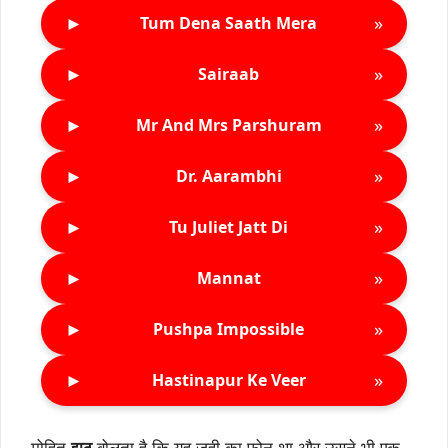
►
»
Tum Dena Saath Mera
►
»
Sairaab
►
»
Mr And Mrs Parshuram
►
»
Dr. Aarambhi
►
»
Tu Juliet Jatt Di
►
»
Mannat
►
»
Pushpa Impossible
►
»
Hastinapur Ke Veer
मोहित
झूठ
बोलता है कि यह जुही का फोन था और उसने भी एक