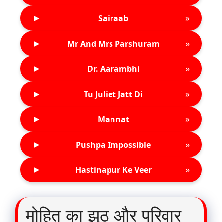
►
»
Sairaab
►
»
Mr And Mrs Parshuram
►
»
Dr. Aarambhi
►
»
Tu Juliet Jatt Di
►
»
Mannat
►
»
Pushpa Impossible
►
»
Hastinapur Ke Veer
मोहित का झूठ और परिवार