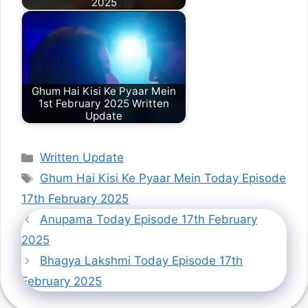
2025
Ghum Hai Kisi Ke Pyaar Mein
1st February 2025 Written
Update
Categories
Written Update
Tags
Ghum Hai Kisi Ke Pyaar Mein Today Episode
17th February 2025
Anupama Today Episode 17th February
2025
Bhagya Lakshmi Today Episode 17th
February 2025