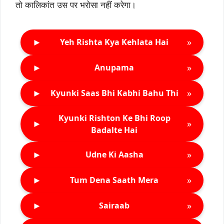
तो कालिकांत उस पर भरोसा नहीं करेगा।
►
»
Yeh Rishta Kya Kehlata Hai
►
»
Anupama
►
»
Kyunki Saas Bhi Kabhi Bahu Thi
Kyunki Rishton Ke Bhi Roop
►
»
Badalte Hai
►
»
Udne Ki Aasha
►
»
Tum Dena Saath Mera
►
»
Sairaab