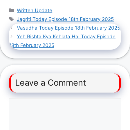
Categories
Written Update
Tags
Jagriti Today Episode 18th February 2025
Vasudha Today Episode 18th February 2025
Yeh Rishta Kya Kehlata Hai Today Episode
18th February 2025
Leave a Comment
Comment