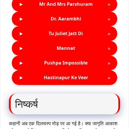
►
»
Mr And Mrs Parshuram
►
»
Dr. Aarambhi
►
»
Tu Juliet Jatt Di
►
»
Mannat
►
»
Pushpa Impossible
►
»
Hastinapur Ke Veer
निष्कर्ष
कहानी अब एक दिलचस्प मोड़ पर आ गई है। क्या जागृति आकाश