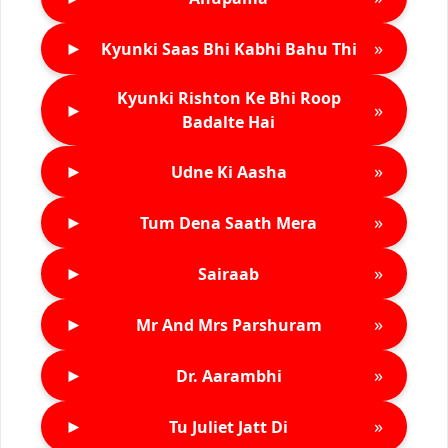
►
»
Kyunki Saas Bhi Kabhi Bahu Thi
Kyunki Rishton Ke Bhi Roop
►
»
Badalte Hai
►
»
Udne Ki Aasha
►
»
Tum Dena Saath Mera
►
»
Sairaab
►
»
Mr And Mrs Parshuram
►
»
Dr. Aarambhi
►
»
Tu Juliet Jatt Di