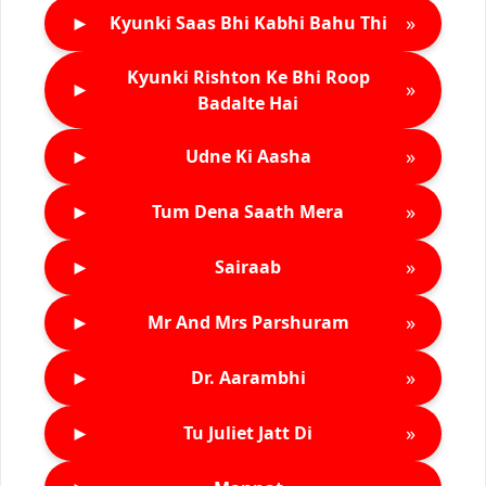
►
»
Kyunki Saas Bhi Kabhi Bahu Thi
Kyunki Rishton Ke Bhi Roop
►
»
Badalte Hai
►
»
Udne Ki Aasha
►
»
Tum Dena Saath Mera
►
»
Sairaab
►
»
Mr And Mrs Parshuram
►
»
Dr. Aarambhi
►
»
Tu Juliet Jatt Di