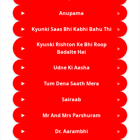
►
»
Anupama
►
»
Kyunki Saas Bhi Kabhi Bahu Thi
Kyunki Rishton Ke Bhi Roop
►
»
Badalte Hai
►
»
Udne Ki Aasha
►
»
Tum Dena Saath Mera
►
»
Sairaab
►
»
Mr And Mrs Parshuram
►
»
Dr. Aarambhi