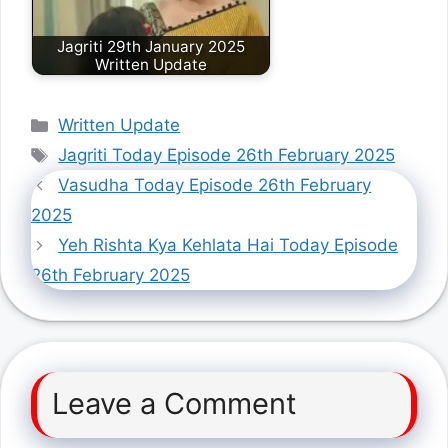
Jagriti 29th January 2025
Written Update
Categories
Written Update
Tags
Jagriti Today Episode 26th February 2025
Vasudha Today Episode 26th February
2025
Yeh Rishta Kya Kehlata Hai Today Episode
26th February 2025
Leave a Comment