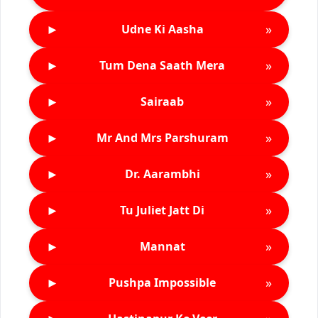
►
»
Udne Ki Aasha
►
»
Tum Dena Saath Mera
►
»
Sairaab
►
»
Mr And Mrs Parshuram
►
»
Dr. Aarambhi
►
»
Tu Juliet Jatt Di
►
»
Mannat
►
»
Pushpa Impossible