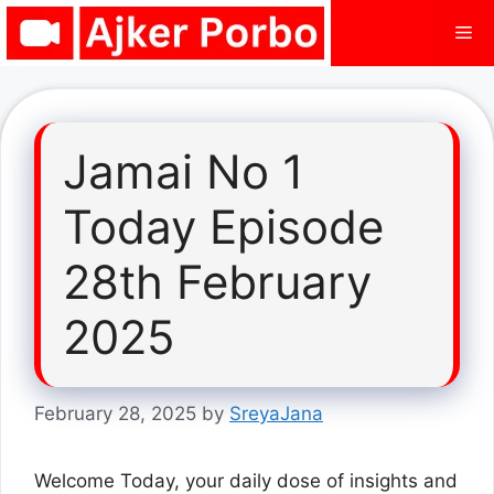
Skip
Me
to
content
Jamai No 1
Today Episode
28th February
2025
February 28, 2025
by
SreyaJana
Welcome Today, your daily dose of insights and