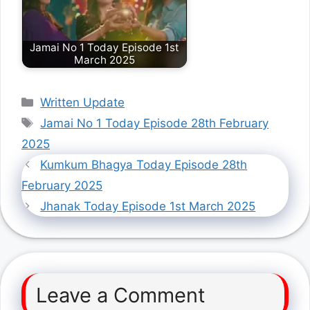
Jamai No 1 Today Episode 1st
March 2025
Categories
Written Update
Tags
Jamai No 1 Today Episode 28th February
2025
Kumkum Bhagya Today Episode 28th
February 2025
Jhanak Today Episode 1st March 2025
Leave a Comment