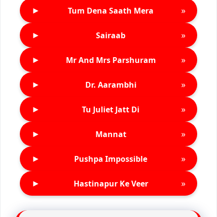
►
»
Tum Dena Saath Mera
►
»
Sairaab
►
»
Mr And Mrs Parshuram
►
»
Dr. Aarambhi
►
»
Tu Juliet Jatt Di
►
»
Mannat
►
»
Pushpa Impossible
►
»
Hastinapur Ke Veer