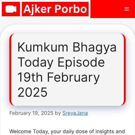
Skip
Me
to
content
Kumkum Bhagya
Today Episode
19th February
2025
February 19, 2025
by
SreyaJana
Welcome Today, your daily dose of insights and