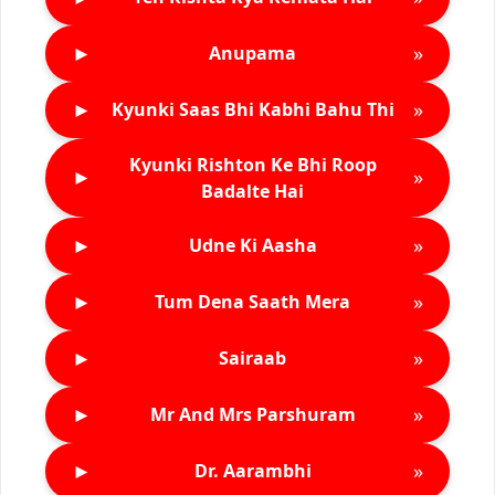
►
»
Anupama
►
»
Kyunki Saas Bhi Kabhi Bahu Thi
Kyunki Rishton Ke Bhi Roop
►
»
Badalte Hai
►
»
Udne Ki Aasha
►
»
Tum Dena Saath Mera
►
»
Sairaab
►
»
Mr And Mrs Parshuram
►
»
Dr. Aarambhi