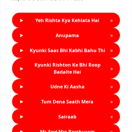
►
»
Yeh Rishta Kya Kehlata Hai
►
»
Anupama
►
»
Kyunki Saas Bhi Kabhi Bahu Thi
Kyunki Rishton Ke Bhi Roop
►
»
Badalte Hai
►
»
Udne Ki Aasha
►
»
Tum Dena Saath Mera
►
»
Sairaab
►
»
Mr And Mrs Parshuram