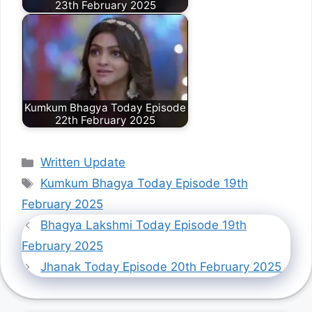
23th February 2025
Kumkum Bhagya Today Episode
22th February 2025
Categories
Written Update
Tags
Kumkum Bhagya Today Episode 19th
February 2025
Bhagya Lakshmi Today Episode 19th
February 2025
Jhanak Today Episode 20th February 2025