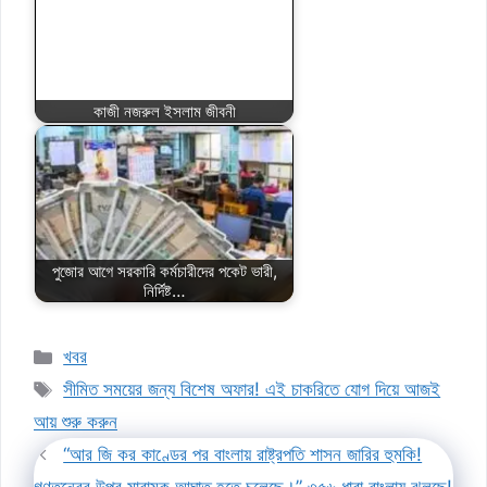
কাজী নজরুল ইসলাম জীবনী
পুজোর আগে সরকারি কর্মচারীদের পকেট ভারী,
নির্দিষ্ট…
Categories
খবর
Tags
সীমিত সময়ের জন্য বিশেষ অফার! এই চাকরিতে যোগ দিয়ে আজই
আয় শুরু করুন
“আর জি কর কাণ্ডের পর বাংলায় রাষ্ট্রপতি শাসন জারির হুমকি!