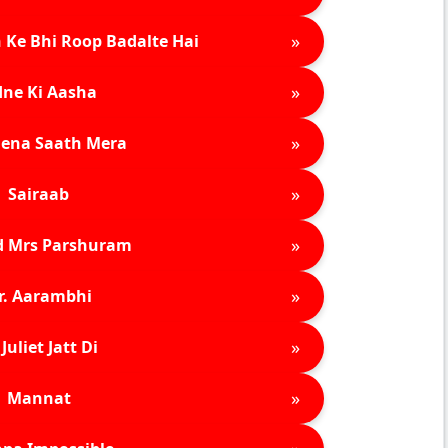
»
 Ke Bhi Roop Badalte Hai
»
ne Ki Aasha
»
ena Saath Mera
»
Sairaab
»
d Mrs Parshuram
»
r. Aarambhi
»
Juliet Jatt Di
»
Mannat