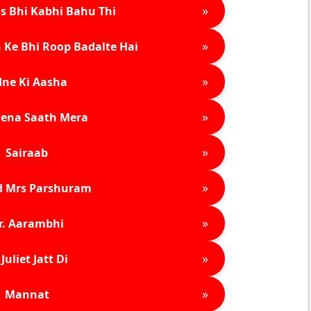
»
s Bhi Kabhi Bahu Thi
»
 Ke Bhi Roop Badalte Hai
»
ne Ki Aasha
»
ena Saath Mera
»
Sairaab
»
d Mrs Parshuram
»
r. Aarambhi
»
Juliet Jatt Di
»
Mannat