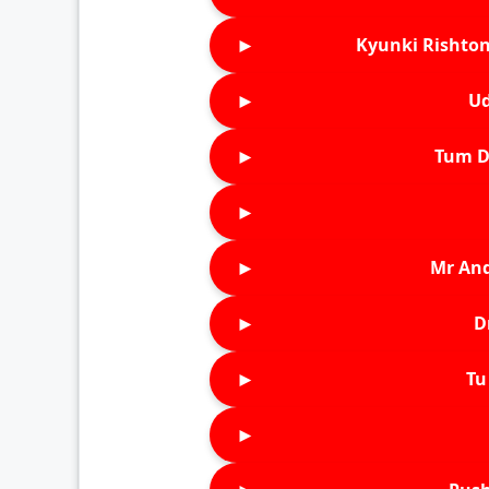
►
Kyunki Rishton
►
Ud
►
Tum D
►
►
Mr An
►
D
►
Tu 
►