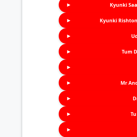
►
Kyunki Saa
►
Kyunki Rishton
►
Ud
►
Tum D
►
►
Mr An
►
D
►
Tu 
►