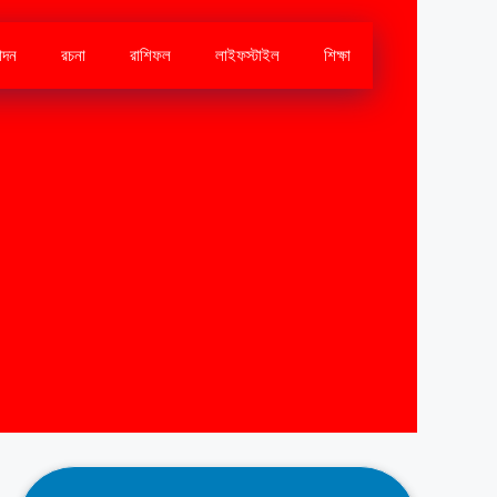
োদন
রচনা
রাশিফল
লাইফস্টাইল
শিক্ষা