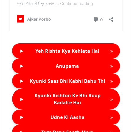
►
»
Yeh Rishta Kya Kehlata Hai
►
»
Anupama
►
»
Kyunki Saas Bhi Kabhi Bahu Thi
Kyunki Rishton Ke Bhi Roop
►
»
Badalte Hai
►
»
Udne Ki Aasha