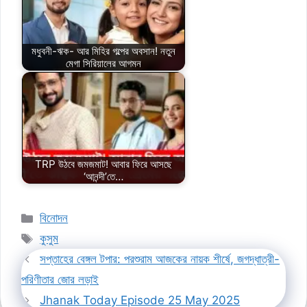
মধুবনী-ঋক- আর মিহির গল্পের অবসান! নতুন
মেগা সিরিয়ালের আগমন
TRP উঠবে জমজমাট! আবার ফিরে আসছে
‘আনন্দী’তে…
Categories
বিনোদন
Tags
কুসুম
সপ্তাহের বেঙ্গল টপার: পরশুরাম আজকের নায়ক শীর্ষে, জগদ্ধাত্রী-
পরিণীতার জোর লড়াই
Jhanak Today Episode 25 May 2025