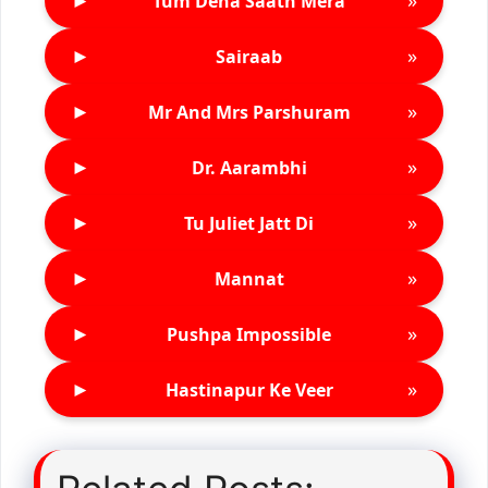
►
»
Tum Dena Saath Mera
►
»
Sairaab
►
»
Mr And Mrs Parshuram
►
»
Dr. Aarambhi
►
»
Tu Juliet Jatt Di
►
»
Mannat
►
»
Pushpa Impossible
►
»
Hastinapur Ke Veer