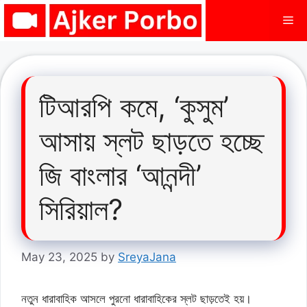
Skip
Me
to
content
টিআরপি কমে, ‘কুসুম’
আসায় স্লট ছাড়তে হচ্ছে
জি বাংলার ‘আনন্দী’
সিরিয়াল?
May 23, 2025
by
SreyaJana
নতুন ধারাবাহিক আসলে পুরনো ধারাবাহিকের স্লট ছাড়তেই হয়।