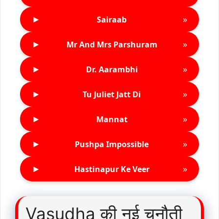
►
»
Sairaab
►
»
Mr And Mrs Parshuram
►
»
Dr. Aarambhi
►
»
Tu Juliet Jatt Di
►
»
Mannat
►
»
Pushpa Impossible
►
»
Hastinapur Ke Veer
Vasudha की नई चुनौती