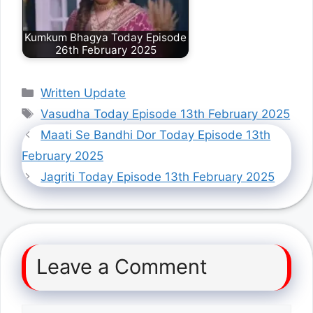
Kumkum Bhagya Today Episode
26th February 2025
Categories
Written Update
Tags
Vasudha Today Episode 13th February 2025
Maati Se Bandhi Dor Today Episode 13th
February 2025
Jagriti Today Episode 13th February 2025
Leave a Comment
Comment