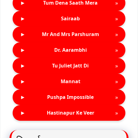
►
»
Tum Dena Saath Mera
►
»
Sairaab
►
»
Mr And Mrs Parshuram
►
»
Dr. Aarambhi
►
»
Tu Juliet Jatt Di
►
»
Mannat
►
»
Pushpa Impossible
►
»
Hastinapur Ke Veer