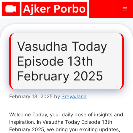
Skip
Me
to
content
Vasudha Today
Episode 13th
February 2025
February 13, 2025
by
SreyaJana
Welcome Today, your daily dose of insights and
inspiration. In Vasudha Today Episode 13th
February 2025, we bring you exciting updates,