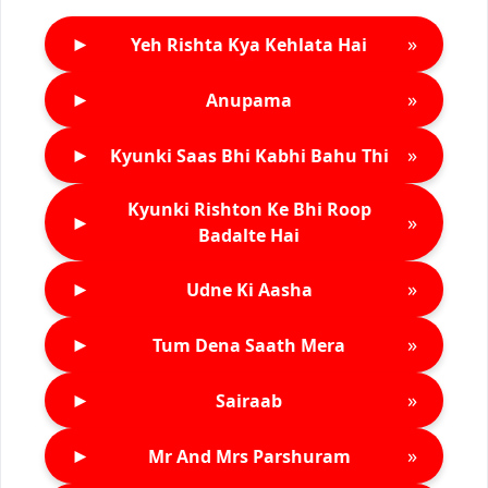
►
»
Yeh Rishta Kya Kehlata Hai
►
»
Anupama
►
»
Kyunki Saas Bhi Kabhi Bahu Thi
Kyunki Rishton Ke Bhi Roop
►
»
Badalte Hai
►
»
Udne Ki Aasha
►
»
Tum Dena Saath Mera
►
»
Sairaab
►
»
Mr And Mrs Parshuram