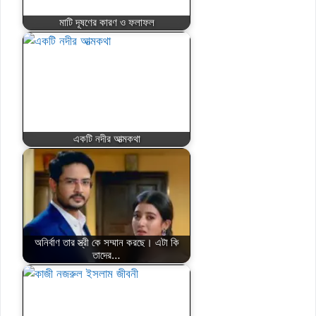
মাটি দূষণের কারণ ও ফলাফল
একটি নদীর আত্মকথা
অনির্বাণ তার স্ত্রী কে সম্মান করছে। এটা কি
তাদের…