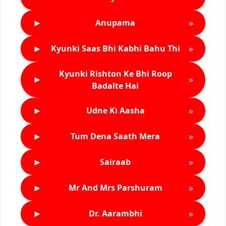
►
»
Anupama
►
»
Kyunki Saas Bhi Kabhi Bahu Thi
Kyunki Rishton Ke Bhi Roop
►
»
Badalte Hai
►
»
Udne Ki Aasha
►
»
Tum Dena Saath Mera
►
»
Sairaab
►
»
Mr And Mrs Parshuram
►
»
Dr. Aarambhi