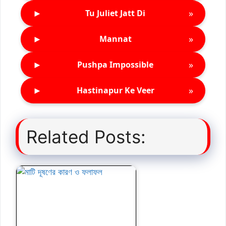
►
»
Tu Juliet Jatt Di
►
»
Mannat
►
»
Pushpa Impossible
►
»
Hastinapur Ke Veer
Related Posts: