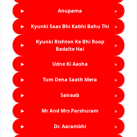
►
»
Anupama
►
»
Kyunki Saas Bhi Kabhi Bahu Thi
Kyunki Rishton Ke Bhi Roop
►
»
Badalte Hai
►
»
Udne Ki Aasha
►
»
Tum Dena Saath Mera
►
»
Sairaab
►
»
Mr And Mrs Parshuram
►
»
Dr. Aarambhi