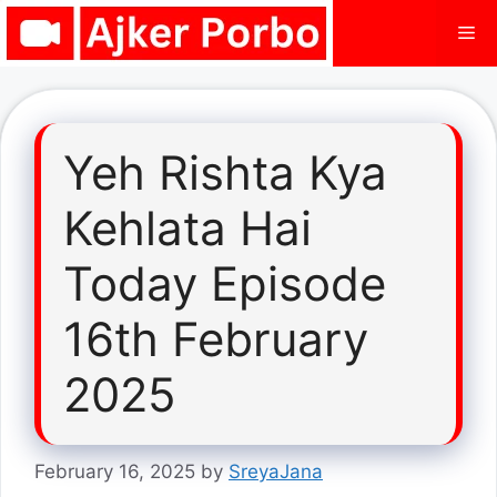
Skip
Me
to
content
Yeh Rishta Kya
Kehlata Hai
Today Episode
16th February
2025
February 16, 2025
by
SreyaJana