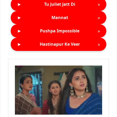
►
»
Tu Juliet Jatt Di
►
»
Mannat
►
»
Pushpa Impossible
►
»
Hastinapur Ke Veer