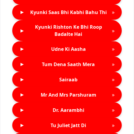
►
»
Kyunki Saas Bhi Kabhi Bahu Thi
Kyunki Rishton Ke Bhi Roop
►
»
Badalte Hai
►
»
Udne Ki Aasha
►
»
Tum Dena Saath Mera
►
»
Sairaab
►
»
Mr And Mrs Parshuram
►
»
Dr. Aarambhi
►
»
Tu Juliet Jatt Di