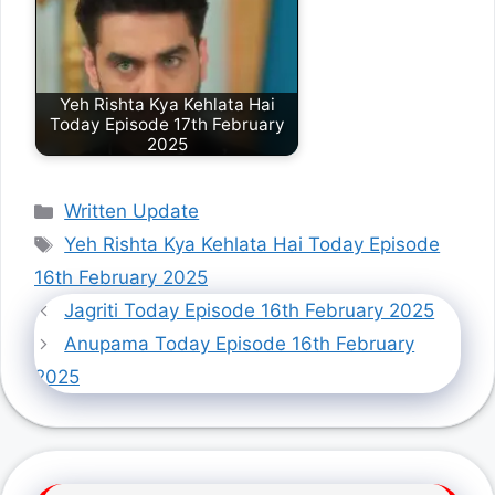
Yeh Rishta Kya Kehlata Hai
Today Episode 17th February
2025
Categories
Written Update
Tags
Yeh Rishta Kya Kehlata Hai Today Episode
16th February 2025
Jagriti Today Episode 16th February 2025
Anupama Today Episode 16th February
2025