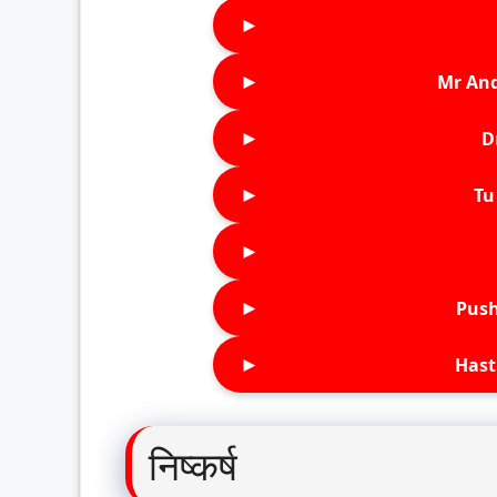
►
►
Mr An
►
D
►
Tu 
►
►
Push
►
Hast
निष्कर्ष