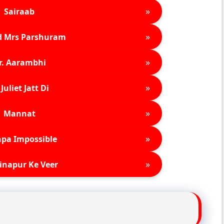
»
Sairaab
»
d Mrs Parshuram
»
r. Aarambhi
»
Juliet Jatt Di
»
Mannat
»
pa Impossible
»
inapur Ke Veer