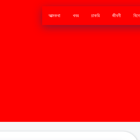
আত্মকথা
খবর
চাকরি
জীবনী
বিন