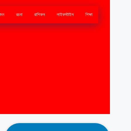
োদন
রচনা
রাশিফল
লাইফস্টাইল
শিক্ষা