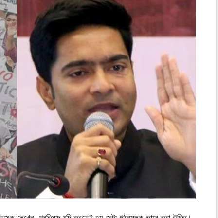
 অভিষেক লেখেন, প্রতিবাদ যদি করতেই হয় সেটা গঠনমূলক ভাবে করা উচিত।