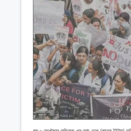
গত ৬ সেপ্টেম্বর অভিষেক এক্স হ্যাণ্ডেলে (সাবেক টুইটার)