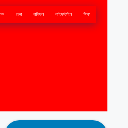
োদন
রচনা
রাশিফল
লাইফস্টাইল
শিক্ষা