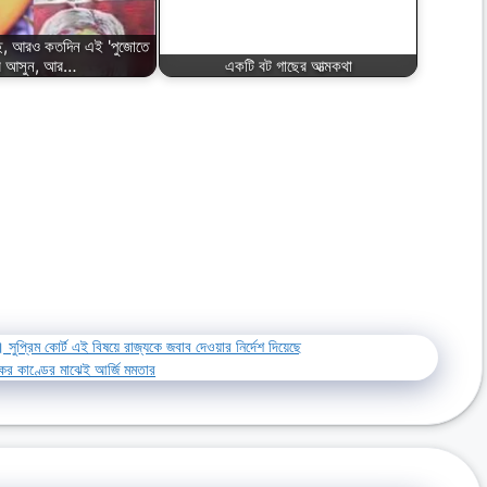
ছে, আরও কতদিন এই 'পুজোতে
ে আসুন, আর…
একটি বট গাছের আত্মকথা
ুপ্রিম কোর্ট এই বিষয়ে রাজ্যকে জবাব দেওয়ার নির্দেশ দিয়েছে
র কাণ্ডের মাঝেই আর্জি মমতার