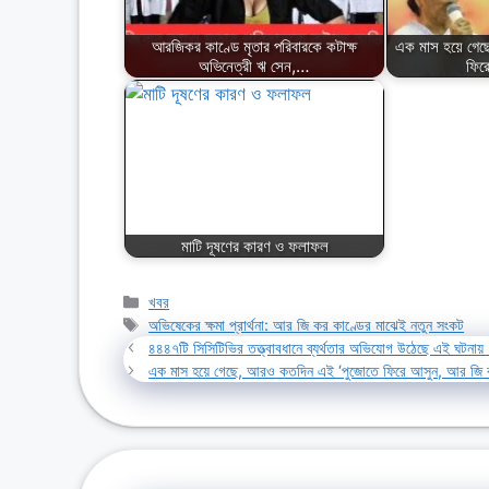
আরজিকর কাণ্ডে মৃতার পরিবারকে কটাক্ষ
এক মাস হয়ে গে
অভিনেত্রী ঋ সেন,…
ফির
মাটি দূষণের কারণ ও ফলাফল
Categories
খবর
Tags
অভিষেকের ক্ষমা প্রার্থনা: আর জি কর কাণ্ডের মাঝেই নতুন সংকট
৪৪৪৭টি সিসিটিভির তত্ত্বাবধানে ব্যর্থতার অভিযোগ উঠেছে এই ঘটনায়। স
এক মাস হয়ে গেছে, আরও কতদিন এই ‘পুজোতে ফিরে আসুন, আর জি ক