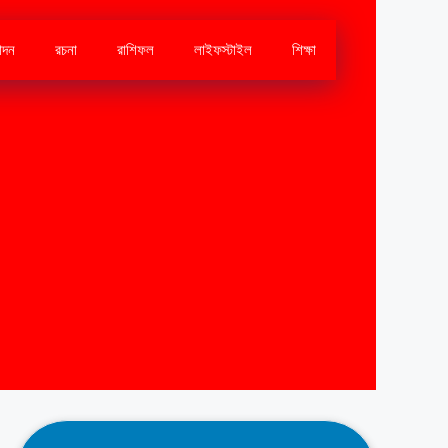
োদন
রচনা
রাশিফল
লাইফস্টাইল
শিক্ষা