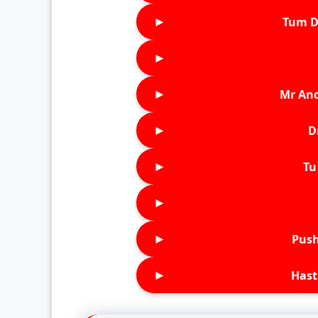
►
Tum D
►
►
Mr An
►
D
►
Tu 
►
►
Push
►
Hast