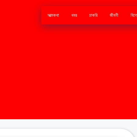
আত্মকথা
খবর
চাকরি
জীবনী
বিন