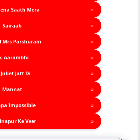
»
ena Saath Mera
»
Sairaab
»
d Mrs Parshuram
»
r. Aarambhi
»
Juliet Jatt Di
»
Mannat
»
pa Impossible
»
inapur Ke Veer