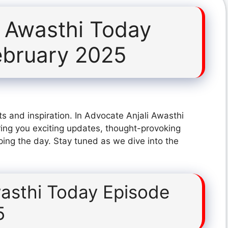
i Awasthi Today
ebruary 2025
s and inspiration. In Advocate Anjali Awasthi
ing you exciting updates, thought-provoking
ping the day. Stay tuned as we dive into the
wasthi Today Episode
5