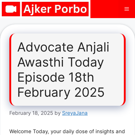
Skip
Me
to
content
Advocate Anjali
Awasthi Today
Episode 18th
February 2025
February 18, 2025
by
SreyaJana
Welcome Today, your daily dose of insights and