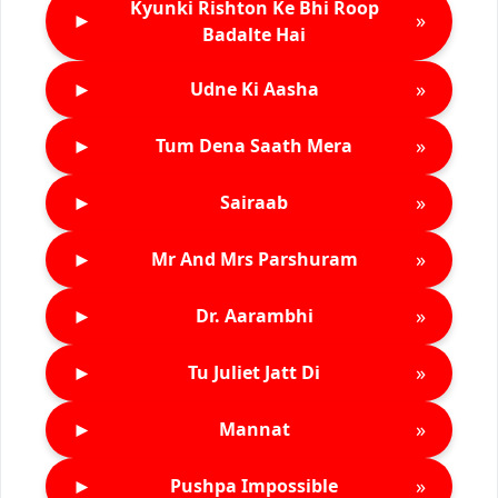
Kyunki Rishton Ke Bhi Roop
►
»
Badalte Hai
►
»
Udne Ki Aasha
►
»
Tum Dena Saath Mera
►
»
Sairaab
►
»
Mr And Mrs Parshuram
►
»
Dr. Aarambhi
►
»
Tu Juliet Jatt Di
►
»
Mannat
►
»
Pushpa Impossible