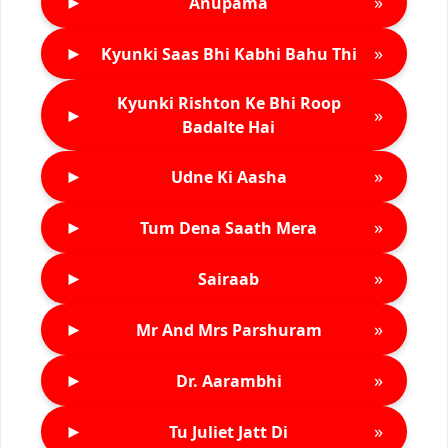
►
»
Anupama
►
»
Kyunki Saas Bhi Kabhi Bahu Thi
Kyunki Rishton Ke Bhi Roop
►
»
Badalte Hai
►
»
Udne Ki Aasha
►
»
Tum Dena Saath Mera
►
»
Sairaab
►
»
Mr And Mrs Parshuram
►
»
Dr. Aarambhi
►
»
Tu Juliet Jatt Di