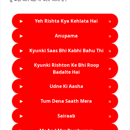
►
»
Yeh Rishta Kya Kehlata Hai
►
»
Anupama
►
»
Kyunki Saas Bhi Kabhi Bahu Thi
Kyunki Rishton Ke Bhi Roop
►
»
Badalte Hai
►
»
Udne Ki Aasha
►
»
Tum Dena Saath Mera
►
»
Sairaab