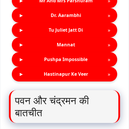
►
»
Mr And Mrs Parshuram
►
»
Dr. Aarambhi
►
»
Tu Juliet Jatt Di
►
»
Mannat
►
»
Pushpa Impossible
►
»
Hastinapur Ke Veer
पवन और चंद्रमन की
बातचीत