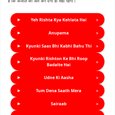
है कि अंजलि का अंत कर देना ही सही रहेगा।
►
»
Yeh Rishta Kya Kehlata Hai
►
»
Anupama
►
»
Kyunki Saas Bhi Kabhi Bahu Thi
Kyunki Rishton Ke Bhi Roop
►
»
Badalte Hai
►
»
Udne Ki Aasha
►
»
Tum Dena Saath Mera
►
»
Sairaab