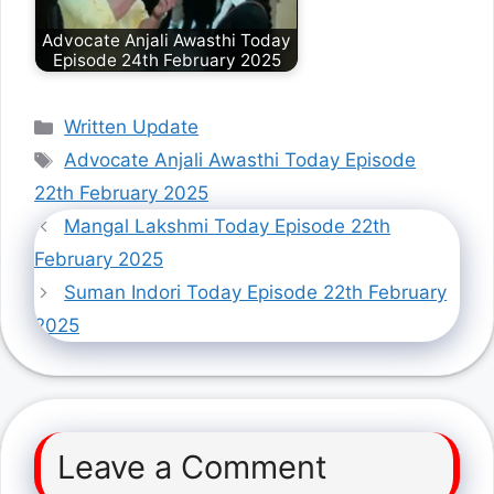
Advocate Anjali Awasthi Today
Episode 24th February 2025
Categories
Written Update
Tags
Advocate Anjali Awasthi Today Episode
22th February 2025
Mangal Lakshmi Today Episode 22th
February 2025
Suman Indori Today Episode 22th February
2025
Leave a Comment