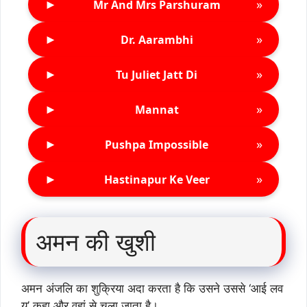
►
»
Mr And Mrs Parshuram
►
»
Dr. Aarambhi
►
»
Tu Juliet Jatt Di
►
»
Mannat
►
»
Pushpa Impossible
►
»
Hastinapur Ke Veer
अमन की खुशी
अमन अंजलि का शुक्रिया अदा करता है कि उसने उससे ‘आई लव
यू’ कहा और वहां से चला जाता है।