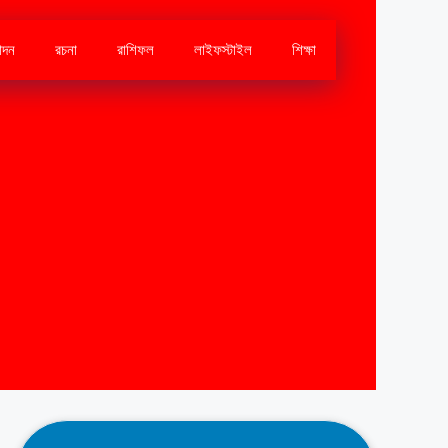
োদন
রচনা
রাশিফল
লাইফস্টাইল
শিক্ষা