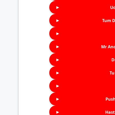
►
Ud
►
Tum D
►
►
Mr An
►
D
►
Tu 
►
►
Push
►
Hast