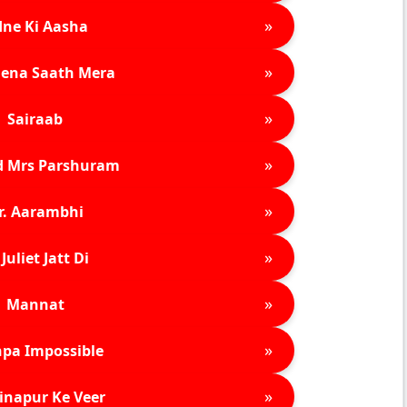
»
ne Ki Aasha
»
ena Saath Mera
»
Sairaab
»
d Mrs Parshuram
»
r. Aarambhi
»
Juliet Jatt Di
»
Mannat
»
pa Impossible
»
inapur Ke Veer