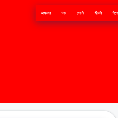
আত্মকথা
খবর
চাকরি
জীবনী
বিন