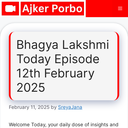
Skip
Me
to
content
Bhagya Lakshmi
Today Episode
12th February
2025
February 11, 2025
by
SreyaJana
Welcome Today, your daily dose of insights and