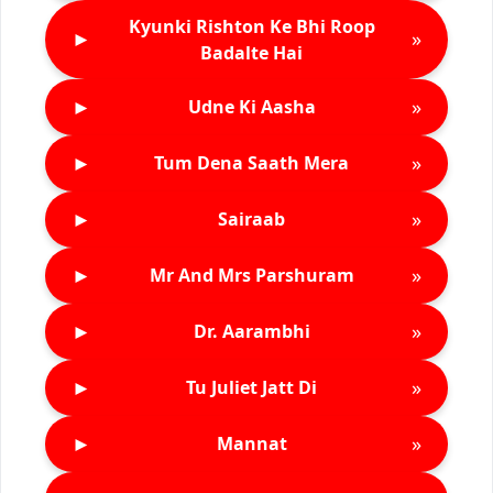
Kyunki Rishton Ke Bhi Roop
►
»
Badalte Hai
►
»
Udne Ki Aasha
►
»
Tum Dena Saath Mera
►
»
Sairaab
►
»
Mr And Mrs Parshuram
►
»
Dr. Aarambhi
►
»
Tu Juliet Jatt Di
►
»
Mannat