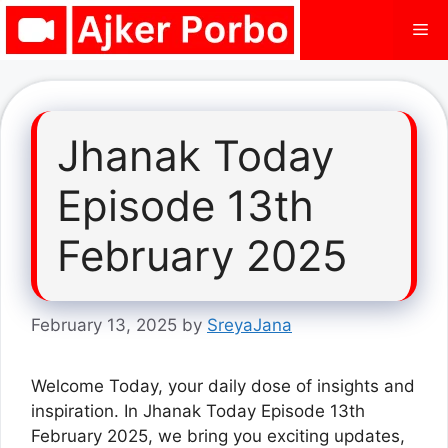
Skip
Me
to
content
Jhanak Today
Episode 13th
February 2025
February 13, 2025
by
SreyaJana
Welcome Today, your daily dose of insights and
inspiration. In Jhanak Today Episode 13th
February 2025, we bring you exciting updates,