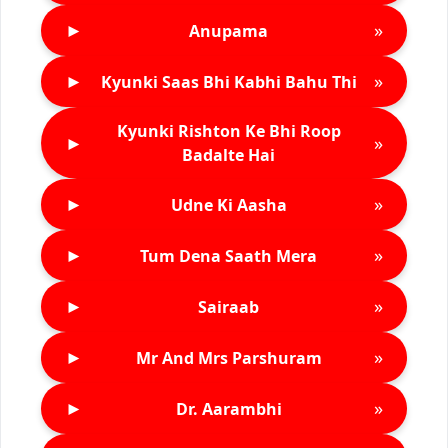
►
»
Anupama
►
»
Kyunki Saas Bhi Kabhi Bahu Thi
Kyunki Rishton Ke Bhi Roop
►
»
Badalte Hai
►
»
Udne Ki Aasha
►
»
Tum Dena Saath Mera
►
»
Sairaab
►
»
Mr And Mrs Parshuram
►
»
Dr. Aarambhi