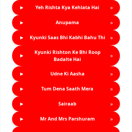
►
»
Yeh Rishta Kya Kehlata Hai
►
»
Anupama
►
»
Kyunki Saas Bhi Kabhi Bahu Thi
Kyunki Rishton Ke Bhi Roop
►
»
Badalte Hai
►
»
Udne Ki Aasha
►
»
Tum Dena Saath Mera
►
»
Sairaab
►
»
Mr And Mrs Parshuram