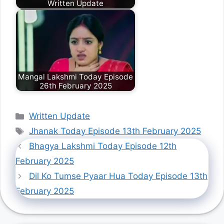
Written Update
Mangal Lakshmi Today Episode
26th February 2025
Categories
Written Update
Tags
Jhanak Today Episode 13th February 2025
Bhagya Lakshmi Today Episode 12th
February 2025
Dil Ko Tumse Pyaar Hua Today Episode 13th
February 2025