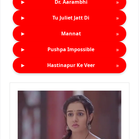
►
»
Dr. Aarambhi
►
»
Tu Juliet Jatt Di
►
»
Mannat
►
»
Pushpa Impossible
►
»
Hastinapur Ke Veer