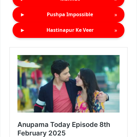
►
»
Pushpa Impossible
►
»
Hastinapur Ke Veer