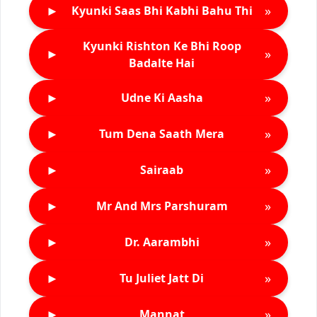
►
»
Kyunki Saas Bhi Kabhi Bahu Thi
Kyunki Rishton Ke Bhi Roop
►
»
Badalte Hai
►
»
Udne Ki Aasha
►
»
Tum Dena Saath Mera
►
»
Sairaab
►
»
Mr And Mrs Parshuram
►
»
Dr. Aarambhi
►
»
Tu Juliet Jatt Di
►
»
Mannat