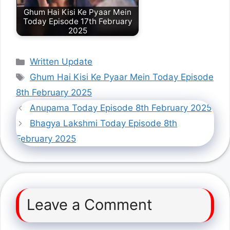
Ghum Hai Kisi Ke Pyaar Mein
Today Episode 17th February
2025
Categories
Written Update
Tags
Ghum Hai Kisi Ke Pyaar Mein Today Episode
8th February 2025
Anupama Today Episode 8th February 2025
Bhagya Lakshmi Today Episode 8th
February 2025
Leave a Comment