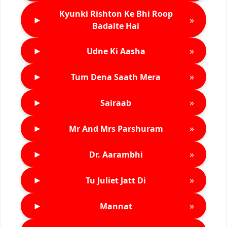
Kyunki Rishton Ke Bhi Roop
►
»
Badalte Hai
►
»
Udne Ki Aasha
►
»
Tum Dena Saath Mera
►
»
Sairaab
►
»
Mr And Mrs Parshuram
►
»
Dr. Aarambhi
►
»
Tu Juliet Jatt Di
►
»
Mannat