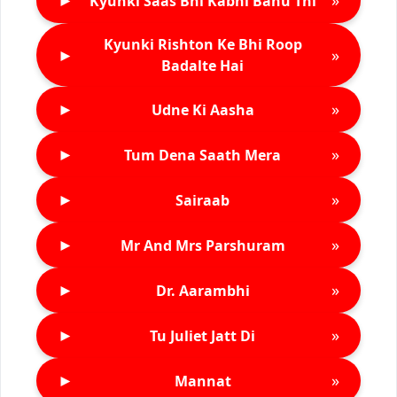
►
»
Kyunki Saas Bhi Kabhi Bahu Thi
Kyunki Rishton Ke Bhi Roop
►
»
Badalte Hai
►
»
Udne Ki Aasha
►
»
Tum Dena Saath Mera
►
»
Sairaab
►
»
Mr And Mrs Parshuram
►
»
Dr. Aarambhi
►
»
Tu Juliet Jatt Di
►
»
Mannat