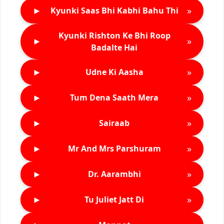
►
»
Kyunki Saas Bhi Kabhi Bahu Thi
Kyunki Rishton Ke Bhi Roop
►
»
Badalte Hai
►
»
Udne Ki Aasha
►
»
Tum Dena Saath Mera
►
»
Sairaab
►
»
Mr And Mrs Parshuram
►
»
Dr. Aarambhi
►
»
Tu Juliet Jatt Di