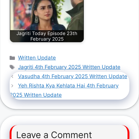
Jagriti Today Episode 23th
February 2025
Categories
Written Update
Tags
Jagriti 4th February 2025 Written Update
Vasudha 4th February 2025 Written Update
Yeh Rishta Kya Kehlata Hai 4th February
2025 Written Update
Leave a Comment