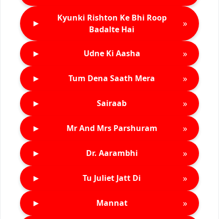
Kyunki Rishton Ke Bhi Roop
►
»
Badalte Hai
►
»
Udne Ki Aasha
►
»
Tum Dena Saath Mera
►
»
Sairaab
►
»
Mr And Mrs Parshuram
►
»
Dr. Aarambhi
►
»
Tu Juliet Jatt Di
►
»
Mannat