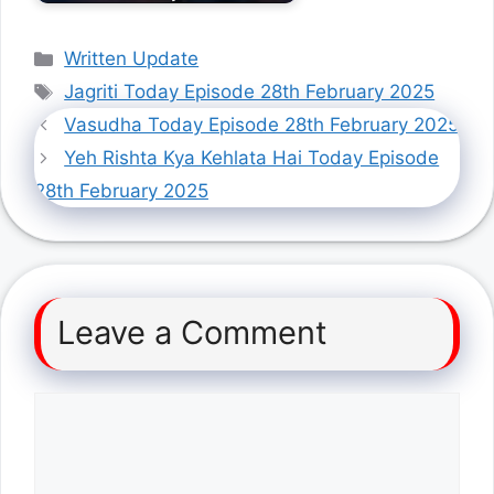
Categories
Written Update
Tags
Jagriti Today Episode 28th February 2025
Vasudha Today Episode 28th February 2025
Yeh Rishta Kya Kehlata Hai Today Episode
28th February 2025
Leave a Comment
Comment