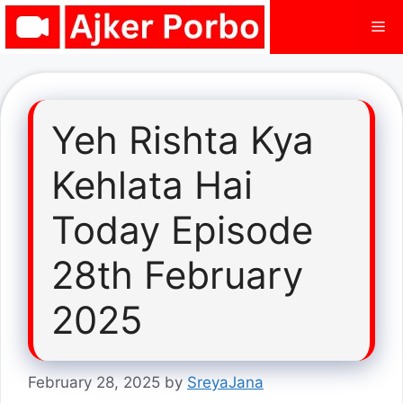
Skip
Me
to
content
Yeh Rishta Kya
Kehlata Hai
Today Episode
28th February
2025
February 28, 2025
by
SreyaJana