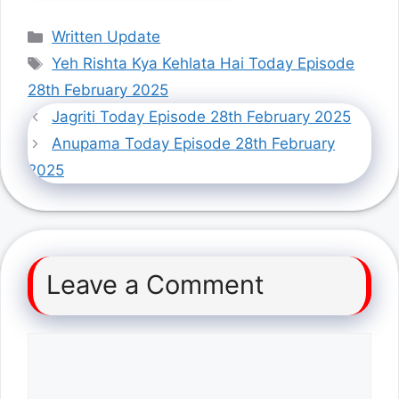
Categories
Written Update
Tags
Yeh Rishta Kya Kehlata Hai Today Episode
28th February 2025
Jagriti Today Episode 28th February 2025
Anupama Today Episode 28th February
2025
Leave a Comment
Comment