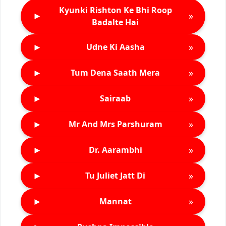
Kyunki Rishton Ke Bhi Roop
►
»
Badalte Hai
►
»
Udne Ki Aasha
►
»
Tum Dena Saath Mera
►
»
Sairaab
►
»
Mr And Mrs Parshuram
►
»
Dr. Aarambhi
►
»
Tu Juliet Jatt Di
►
»
Mannat