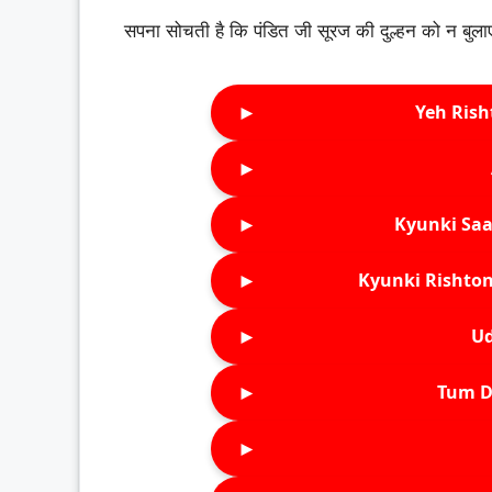
सपना सोचती है कि पंडित जी सूरज की दुल्हन को न बुल
►
Yeh Rish
►
►
Kyunki Saa
►
Kyunki Rishton
►
Ud
►
Tum D
►