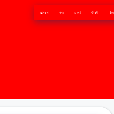
আত্মকথা
খবর
চাকরি
জীবনী
বিন