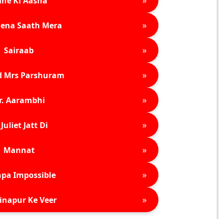
»
ne Ki Aasha
»
ena Saath Mera
»
Sairaab
»
d Mrs Parshuram
»
r. Aarambhi
»
Juliet Jatt Di
»
Mannat
»
pa Impossible
»
inapur Ke Veer