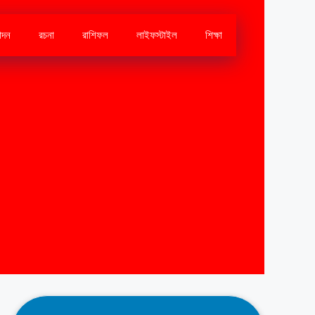
োদন
রচনা
রাশিফল
লাইফস্টাইল
শিক্ষা