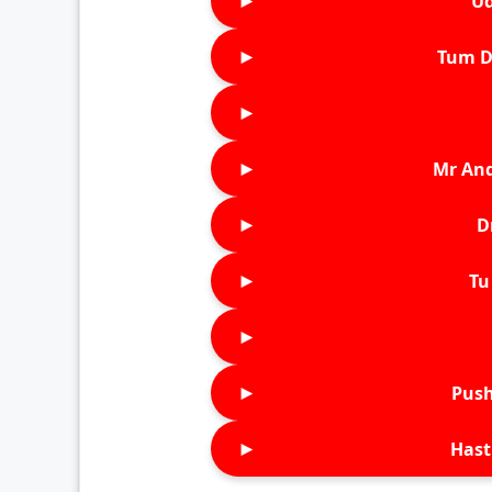
►
Ud
►
Tum D
►
►
Mr An
►
D
►
Tu 
►
►
Push
►
Hast