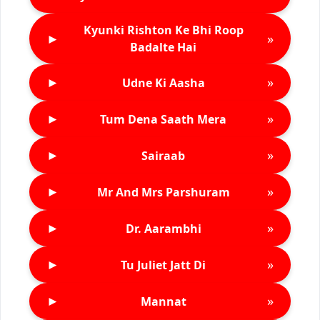
Kyunki Rishton Ke Bhi Roop
►
»
Badalte Hai
►
»
Udne Ki Aasha
►
»
Tum Dena Saath Mera
►
»
Sairaab
►
»
Mr And Mrs Parshuram
►
»
Dr. Aarambhi
►
»
Tu Juliet Jatt Di
►
»
Mannat