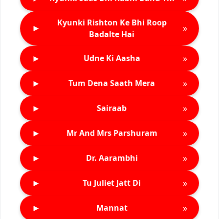
Kyunki Rishton Ke Bhi Roop
►
»
Badalte Hai
►
»
Udne Ki Aasha
►
»
Tum Dena Saath Mera
►
»
Sairaab
►
»
Mr And Mrs Parshuram
►
»
Dr. Aarambhi
►
»
Tu Juliet Jatt Di
►
»
Mannat