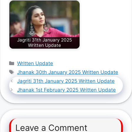
Jagriti 31th January 2025
Written Update
Categories
Written Update
Tags
Jhanak 30th January 2025 Written Update
Jagriti 31th January 2025 Written Update
Jhanak 1st February 2025 Written Update
Leave a Comment