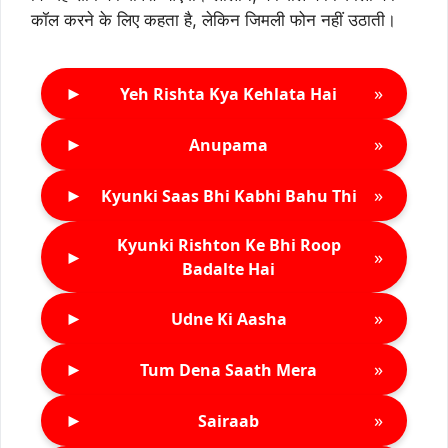
कॉल करने के लिए कहता है, लेकिन जिमली फोन नहीं उठाती।
►
»
Yeh Rishta Kya Kehlata Hai
►
»
Anupama
►
»
Kyunki Saas Bhi Kabhi Bahu Thi
Kyunki Rishton Ke Bhi Roop
►
»
Badalte Hai
►
»
Udne Ki Aasha
►
»
Tum Dena Saath Mera
►
»
Sairaab