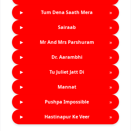
►
»
Tum Dena Saath Mera
►
»
Sairaab
►
»
Mr And Mrs Parshuram
►
»
Dr. Aarambhi
►
»
Tu Juliet Jatt Di
►
»
Mannat
►
»
Pushpa Impossible
►
»
Hastinapur Ke Veer