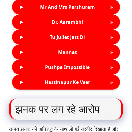
►
»
Mr And Mrs Parshuram
►
»
Dr. Aarambhi
►
»
Tu Juliet Jatt Di
►
»
Mannat
►
»
Pushpa Impossible
►
»
Hastinapur Ke Veer
झनक पर लग रहे आरोप
तन्मय झनक को अनिरुद्ध के साथ ली गई तस्वीर दिखाता है और