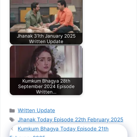
Jhanak 31th January 2025
Written Update
Kumkum Bhagya 28th
September 2024 Episode
Written…
Categories
Written Update
Tags
Jhanak Today Episode 22th February 2025
Kumkum Bhagya Today Episode 21th