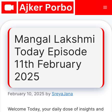
Skip
Me
to
content
Mangal Lakshmi
Today Episode
11th February
2025
February 10, 2025
by
SreyaJana
Welcome Today, your daily dose of insights and