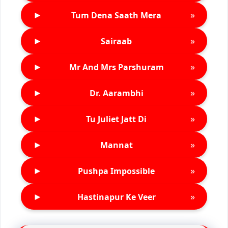
►
»
Tum Dena Saath Mera
►
»
Sairaab
►
»
Mr And Mrs Parshuram
►
»
Dr. Aarambhi
►
»
Tu Juliet Jatt Di
►
»
Mannat
►
»
Pushpa Impossible
►
»
Hastinapur Ke Veer