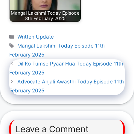
Mangal Lakshmi Today Episode
8th February 2025
Categories
Written Update
Tags
Mangal Lakshmi Today Episode 11th
February 2025
Dil Ko Tumse Pyaar Hua Today Episode 11th
February 2025
Advocate Anjali Awasthi Today Episode 11th
February 2025
Leave a Comment