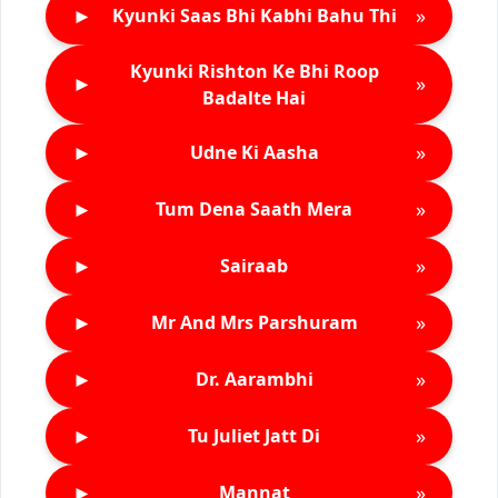
►
»
Kyunki Saas Bhi Kabhi Bahu Thi
Kyunki Rishton Ke Bhi Roop
►
»
Badalte Hai
►
»
Udne Ki Aasha
►
»
Tum Dena Saath Mera
►
»
Sairaab
►
»
Mr And Mrs Parshuram
►
»
Dr. Aarambhi
►
»
Tu Juliet Jatt Di
►
»
Mannat