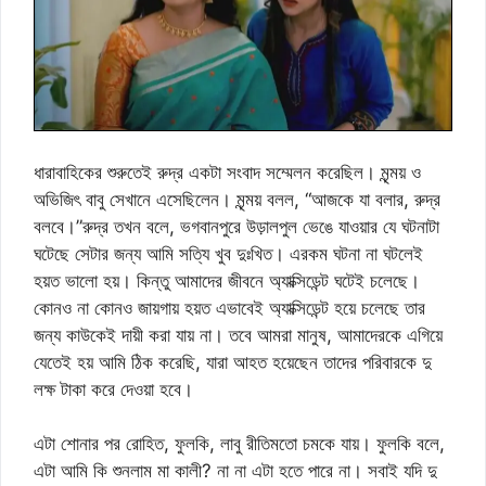
ধারাবাহিকের শুরুতেই রুদ্র একটা সংবাদ সম্মেলন করেছিল। মৃন্ময় ও
অভিজিৎ বাবু সেখানে এসেছিলেন। মৃন্ময় বলল, “আজকে যা বলার, রুদ্র
বলবে।”রুদ্র তখন বলে, ভগবানপুরে উড়ালপুল ভেঙে যাওয়ার যে ঘটনাটা
ঘটেছে সেটার জন্য আমি সত্যি খুব দুঃখিত। এরকম ঘটনা না ঘটলেই
হয়ত ভালো হয়। কিন্তু আমাদের জীবনে অ্যাক্সিডেন্ট ঘটেই চলেছে।
কোন‌ও না কোন‌ও জায়গায় হয়ত এভাবেই অ্যাক্সিডেন্ট হয়ে চলেছে তার
জন্য কাউকেই দায়ী করা যায় না। তবে আমরা মানুষ, আমাদেরকে এগিয়ে
যেতেই হয় আমি ঠিক করেছি, যারা আহত হয়েছেন তাদের পরিবারকে দু
লক্ষ টাকা করে দেওয়া হবে।
এটা শোনার পর রোহিত, ফুলকি, লাবু রীতিমতো চমকে যায়। ফুলকি বলে,
এটা আমি কি শুনলাম মা কালী? না না এটা হতে পারে না। সবাই যদি দু