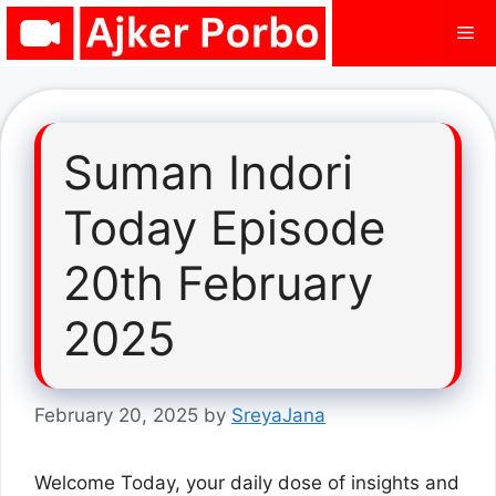
Skip
Me
to
content
Suman Indori
Today Episode
20th February
2025
February 20, 2025
by
SreyaJana
Welcome Today, your daily dose of insights and