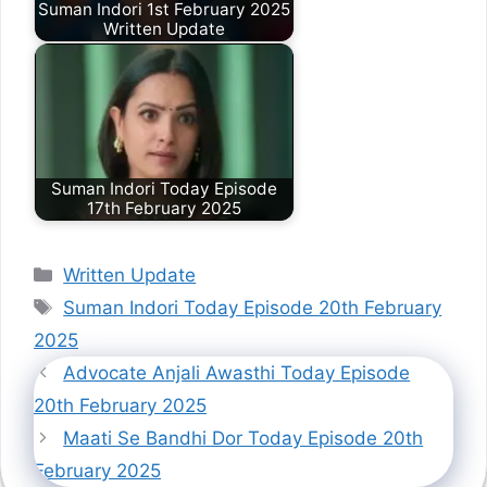
Suman Indori 1st February 2025
Written Update
Suman Indori Today Episode
17th February 2025
Categories
Written Update
Tags
Suman Indori Today Episode 20th February
2025
Advocate Anjali Awasthi Today Episode
20th February 2025
Maati Se Bandhi Dor Today Episode 20th
February 2025