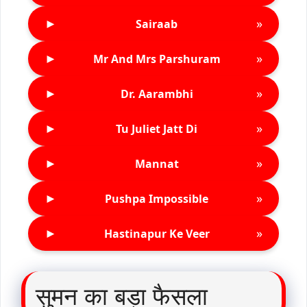
►
»
Sairaab
►
»
Mr And Mrs Parshuram
►
»
Dr. Aarambhi
►
»
Tu Juliet Jatt Di
►
»
Mannat
►
»
Pushpa Impossible
►
»
Hastinapur Ke Veer
सुमन का बड़ा फैसला