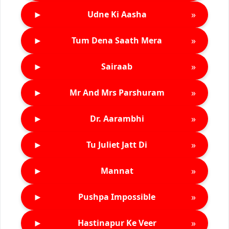
►
»
Udne Ki Aasha
►
»
Tum Dena Saath Mera
►
»
Sairaab
►
»
Mr And Mrs Parshuram
►
»
Dr. Aarambhi
►
»
Tu Juliet Jatt Di
►
»
Mannat
►
»
Pushpa Impossible
►
»
Hastinapur Ke Veer