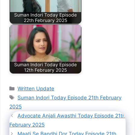
Suman Indori Today Episode
22th February 2025
Suman Indori Today Episode
12th February 2025
Categories
Written Update
Tags
Suman Indori Today Episode 21th February
2025
Advocate Anjali Awasthi Today Episode 21th
February 2025
Maati Se Bandhi Dor Today Episode 21th