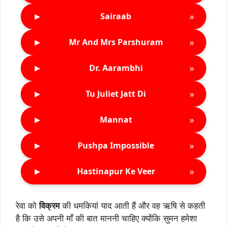
►
»
Sairaab
►
»
Mr And Mrs Parshuram
►
»
Dr. Aarambhi
►
»
Tu Juliet Jatt Di
►
»
Mannat
►
»
Pushpa Impossible
►
»
Hastinapur Ke Veer
रेवा को
विक्रम
की धमकियां याद आती हैं और वह ऋषि से कहती
है कि उसे अपनी माँ की बात माननी चाहिए क्योंकि सुमन हमेशा