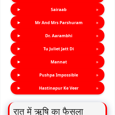
►
»
Sairaab
►
»
Mr And Mrs Parshuram
►
»
Dr. Aarambhi
►
»
Tu Juliet Jatt Di
►
»
Mannat
►
»
Pushpa Impossible
►
»
Hastinapur Ke Veer
रात में ऋषि का फैसला