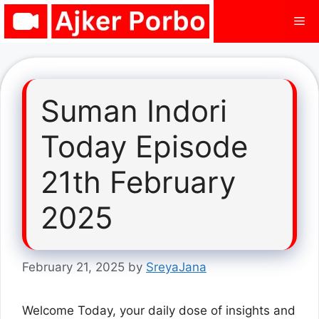
Skip
Me
to
content
Suman Indori
Today Episode
21th February
2025
February 21, 2025
by
SreyaJana
Welcome Today, your daily dose of insights and