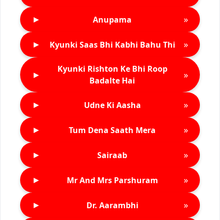
►
»
Anupama
►
»
Kyunki Saas Bhi Kabhi Bahu Thi
Kyunki Rishton Ke Bhi Roop
►
»
Badalte Hai
►
»
Udne Ki Aasha
►
»
Tum Dena Saath Mera
►
»
Sairaab
►
»
Mr And Mrs Parshuram
►
»
Dr. Aarambhi