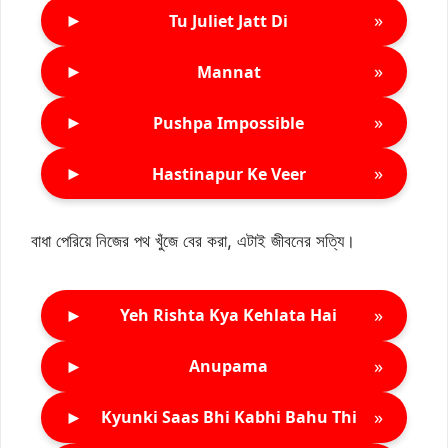
►
»
Tu Juliet Jatt Di
►
»
Mannat
►
»
Pushpa Impossible
►
»
Hastinapur Ke Veer
বাধা পেরিয়ে নিজের পথ খুঁজে বের করা, এটাই জীবনের সত্যি।
►
»
Yeh Rishta Kya Kehlata Hai
►
»
Anupama
►
»
Kyunki Saas Bhi Kabhi Bahu Thi