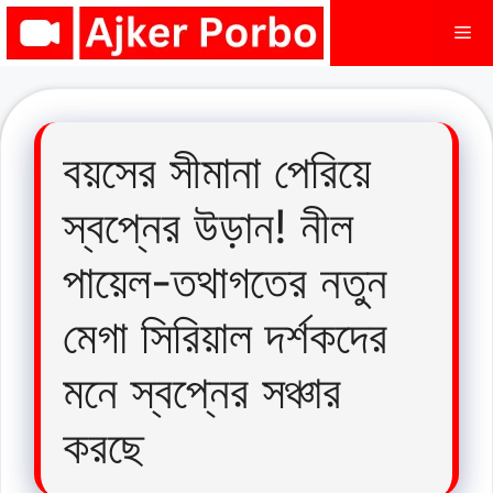
Skip
Me
to
content
বয়সের সীমানা পেরিয়ে
স্বপ্নের উড়ান! নীল
পায়েল-তথাগতের নতুন
মেগা সিরিয়াল দর্শকদের
মনে স্বপ্নের সঞ্চার
করছে