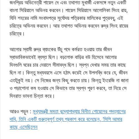
জনপ্রিয় অভিনেত্রী পায়েল দে এবং তথাগত মুখার্জী একসঙ্গে নতুন একটি
বাংলা সিরিয়ালে অভিনয় করবেন। পায়েল সিরিয়ালে আলোলিকা সিংহ রায়,
যিনি শহরের নামি সংবাদপত্র সূর্যোদয় পত্রিকার মালিকের পুত্রবধূ, এই
চরিত্রে অভিনয় করবেন। আর তথাগত অভিনয় করবেন রুদ্র সিংহ রায়ের
চরিত্রে।
আলোর স্বামী রুদ্র ব্যাংকের উঁচু পদে কর্মরত হওয়ায় তার জীবন
স্বাভাবিকভাবেই ব্যস্ত ছিল। বড়লোক বাড়ির বউ হিসেবে আলোর
দিনগুলি ঘরের চার দেয়ালে সীমাবদ্ধ ছিল। স্বপ্ন দেখার সময় তার কাছে
ছিল না। কিন্তু মধ্যবয়সে এসে হঠাৎ করেই সে উপলব্ধি করে যে, জীবন
এতটুকুই নয়। সে নিজের জন্য কিছু করতে চায়। কিন্তু ইংরেজি না জানা
ও পড়াশোনা কম হওয়ায় সে কিভাবে তার স্বপ্ন পূরণ করবে, তা নিয়ে সে
দিনরাত ভাবনা চিন্তা করে।
আরও পড়ুন :
মুখ্যমন্ত্রী মমতা বন্দ্যোপাধ্যায় বিনীত গোয়েলের পদত্যাগের
দাবি, তিনি একটি গুরুত্বপূর্ণ তথ্য প্রকাশ করে বলেছেন, ‘সিপি আমার
কাছে এসেছিলেন