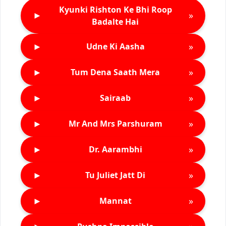
Kyunki Rishton Ke Bhi Roop
►
»
Badalte Hai
►
»
Udne Ki Aasha
►
»
Tum Dena Saath Mera
►
»
Sairaab
►
»
Mr And Mrs Parshuram
►
»
Dr. Aarambhi
►
»
Tu Juliet Jatt Di
►
»
Mannat