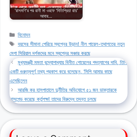
‘রাসমণি’র পর রানী মা ওরফে ‘দিতিপ্রিয়া রায়’
আবার…
Categories
বিনোদন
Tags
বয়সের সীমানা পেরিয়ে স্বপ্নের উড়ান! নীল পায়েল-তথাগতের নতুন
মেগা সিরিয়াল দর্শকদের মনে স্বপ্নের সঞ্চার করছে
মুখ্যমন্ত্রী মমতা বন্দ্যোপাধ্যায় বিনীত গোয়েলের পদত্যাগের দাবি, তিনি
একটি গুরুত্বপূর্ণ তথ্য প্রকাশ করে বলেছেন, ‘সিপি আমার কাছে
এসেছিলেন
আরজি কর হাসপাতালে দুর্নীতির অভিযোগে ৫১ জন ডাক্তারকে
সাসপেন্ড করেছে কর্তৃপক্ষ! তাদের বিরুদ্ধে তদন্ত চলছে