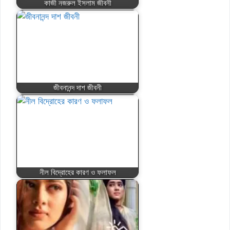
কাজী নজরুল ইসলাম জীবনী
জীবনানন্দ দাশ জীবনী
নীল বিদ্রোহের কারণ ও ফলাফল