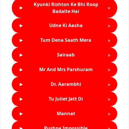
Kyunki Rishton Ke Bhi Roop
►
»
Badalte Hai
►
»
Udne Ki Aasha
►
»
Tum Dena Saath Mera
►
»
Sairaab
►
»
Mr And Mrs Parshuram
►
»
Dr. Aarambhi
►
»
Tu Juliet Jatt Di
►
»
Mannat
►
»
Pushpa Impossible