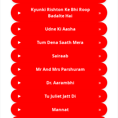
Kyunki Rishton Ke Bhi Roop
►
»
Badalte Hai
►
»
Udne Ki Aasha
►
»
Tum Dena Saath Mera
►
»
Sairaab
►
»
Mr And Mrs Parshuram
►
»
Dr. Aarambhi
►
»
Tu Juliet Jatt Di
►
»
Mannat