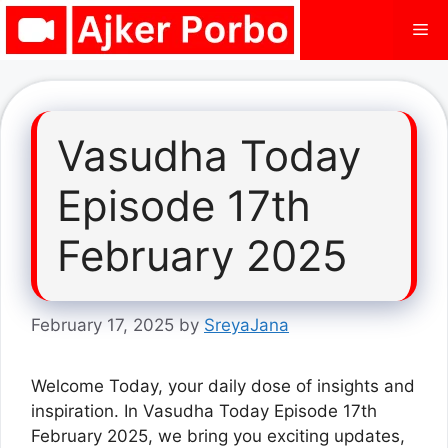
Skip
Me
to
content
Vasudha Today
Episode 17th
February 2025
February 17, 2025
by
SreyaJana
Welcome Today, your daily dose of insights and
inspiration. In Vasudha Today Episode 17th
February 2025, we bring you exciting updates,