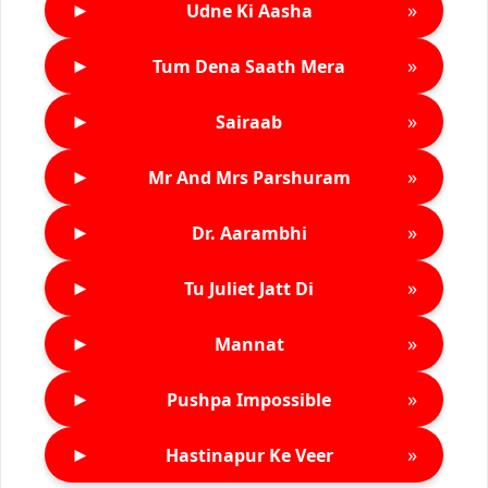
►
»
Udne Ki Aasha
►
»
Tum Dena Saath Mera
►
»
Sairaab
►
»
Mr And Mrs Parshuram
►
»
Dr. Aarambhi
►
»
Tu Juliet Jatt Di
►
»
Mannat
►
»
Pushpa Impossible
►
»
Hastinapur Ke Veer