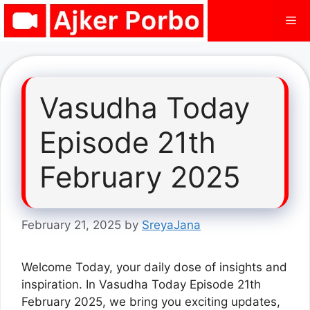
Skip
Me
to
content
Vasudha Today
Episode 21th
February 2025
February 21, 2025
by
SreyaJana
Welcome Today, your daily dose of insights and
inspiration. In Vasudha Today Episode 21th
February 2025, we bring you exciting updates,