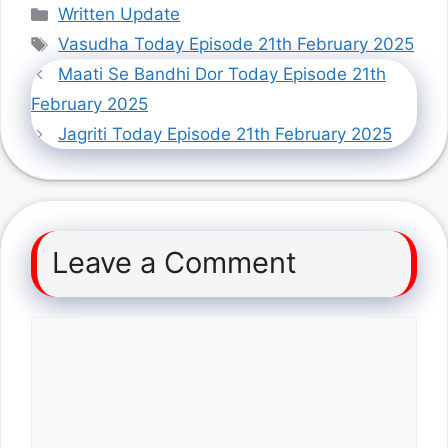
Categories
Written Update
Tags
Vasudha Today Episode 21th February 2025
Maati Se Bandhi Dor Today Episode 21th
February 2025
Jagriti Today Episode 21th February 2025
Leave a Comment
Comment