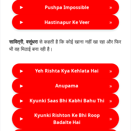
►
»
Pushpa Impossible
►
»
Hastinapur Ke Veer
सावित्री
,
वसुंधरा
से कहती है कि कोई खाना नहीं खा रहा और फिर
भी वह मिठाई बना रही है।
►
»
Yeh Rishta Kya Kehlata Hai
►
»
Anupama
►
»
Kyunki Saas Bhi Kabhi Bahu Thi
Kyunki Rishton Ke Bhi Roop
►
»
Badalte Hai