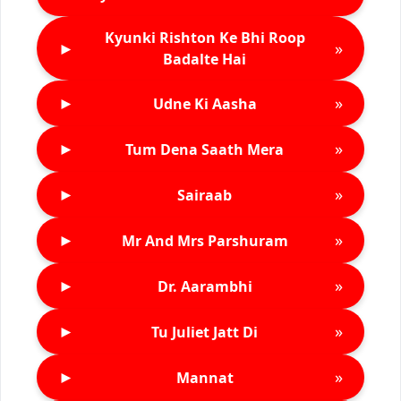
Kyunki Rishton Ke Bhi Roop
►
»
Badalte Hai
►
»
Udne Ki Aasha
►
»
Tum Dena Saath Mera
►
»
Sairaab
►
»
Mr And Mrs Parshuram
►
»
Dr. Aarambhi
►
»
Tu Juliet Jatt Di
►
»
Mannat