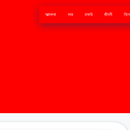
আত্মকথা
খবর
চাকরি
জীবনী
বিন