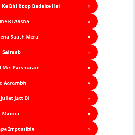
»
 Ke Bhi Roop Badalte Hai
»
ne Ki Aasha
»
ena Saath Mera
»
Sairaab
»
d Mrs Parshuram
»
r. Aarambhi
»
Juliet Jatt Di
»
Mannat
»
pa Impossible