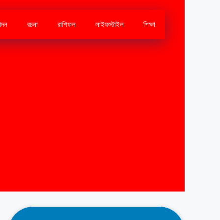
োদন
রচনা
রাশিফল
লাইফস্টাইল
শিক্ষা