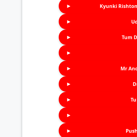
►
Kyunki Rishton
►
Ud
►
Tum D
►
►
Mr An
►
D
►
Tu 
►
►
Push