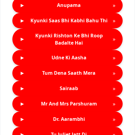
►
»
Anupama
►
»
Kyunki Saas Bhi Kabhi Bahu Thi
Kyunki Rishton Ke Bhi Roop
►
»
Badalte Hai
►
»
Udne Ki Aasha
►
»
Tum Dena Saath Mera
►
»
Sairaab
►
»
Mr And Mrs Parshuram
►
»
Dr. Aarambhi
►
»
Tu Juliet Jatt Di