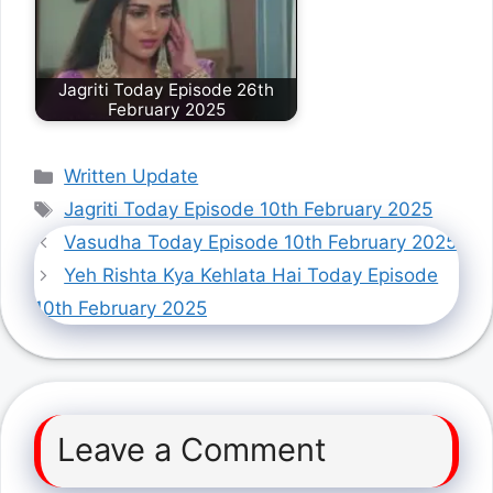
Jagriti Today Episode 26th
February 2025
Categories
Written Update
Tags
Jagriti Today Episode 10th February 2025
Vasudha Today Episode 10th February 2025
Yeh Rishta Kya Kehlata Hai Today Episode
10th February 2025
Leave a Comment