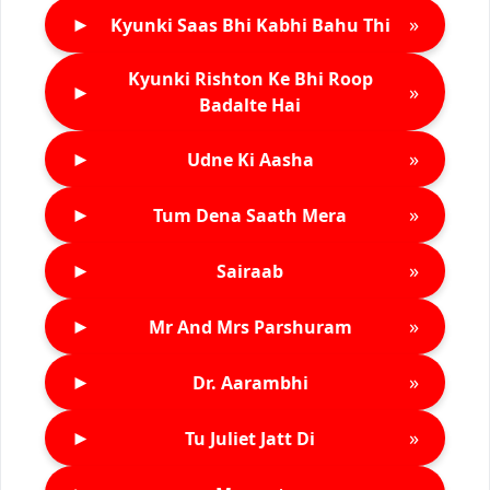
►
»
Kyunki Saas Bhi Kabhi Bahu Thi
Kyunki Rishton Ke Bhi Roop
►
»
Badalte Hai
►
»
Udne Ki Aasha
►
»
Tum Dena Saath Mera
►
»
Sairaab
►
»
Mr And Mrs Parshuram
►
»
Dr. Aarambhi
►
»
Tu Juliet Jatt Di