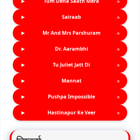
►
»
Tum Dena Saath Mera
►
»
Sairaab
►
»
Mr And Mrs Parshuram
►
»
Dr. Aarambhi
►
»
Tu Juliet Jatt Di
►
»
Mannat
►
»
Pushpa Impossible
►
»
Hastinapur Ke Veer