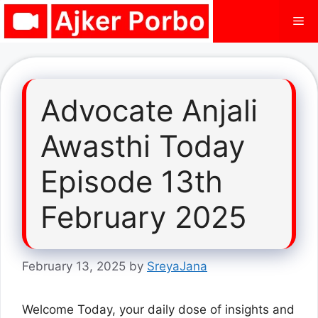
Skip
Me
to
content
Advocate Anjali
Awasthi Today
Episode 13th
February 2025
February 13, 2025
by
SreyaJana
Welcome Today, your daily dose of insights and