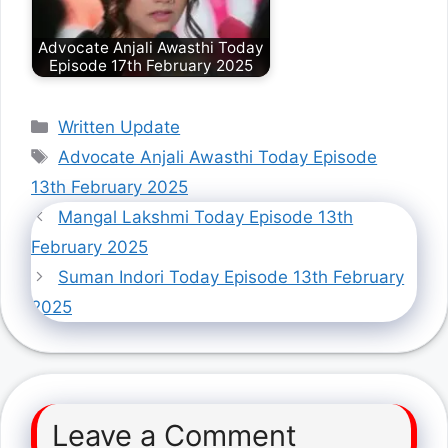
Advocate Anjali Awasthi Today
Episode 17th February 2025
Categories
Written Update
Tags
Advocate Anjali Awasthi Today Episode
13th February 2025
Mangal Lakshmi Today Episode 13th
February 2025
Suman Indori Today Episode 13th February
2025
Leave a Comment