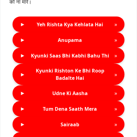
को ना मारे।
►
»
Yeh Rishta Kya Kehlata Hai
►
»
Anupama
►
»
Kyunki Saas Bhi Kabhi Bahu Thi
Kyunki Rishton Ke Bhi Roop
►
»
Badalte Hai
►
»
Udne Ki Aasha
►
»
Tum Dena Saath Mera
►
»
Sairaab