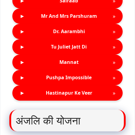
►
»
Sairaab
►
»
Mr And Mrs Parshuram
►
»
Dr. Aarambhi
►
»
Tu Juliet Jatt Di
►
»
Mannat
►
»
Pushpa Impossible
►
»
Hastinapur Ke Veer
अंजलि की योजना