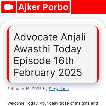
Skip
Me
to
content
Advocate Anjali
Awasthi Today
Episode 16th
February 2025
February 16, 2025
by
SreyaJana
Welcome Today, your daily dose of insights and