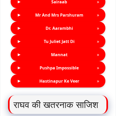
►
»
Sairaab
►
»
Mr And Mrs Parshuram
►
»
Dr. Aarambhi
►
»
Tu Juliet Jatt Di
►
»
Mannat
►
»
Pushpa Impossible
►
»
Hastinapur Ke Veer
राघव की खतरनाक साजिश