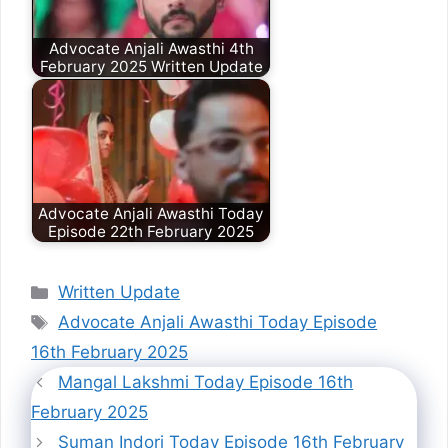
Advocate Anjali Awasthi 4th
February 2025 Written Update
Advocate Anjali Awasthi Today
Episode 22th February 2025
Categories
Written Update
Tags
Advocate Anjali Awasthi Today Episode
16th February 2025
Mangal Lakshmi Today Episode 16th
February 2025
Suman Indori Today Episode 16th February